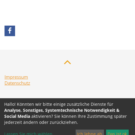
Impressum
Datenschutz
Hallo! Könnten wir bitte einige zusätzliche Dienste für
Analyse, Sonstiges, Systemtechnische Notwendigkeit &
Diese Seite wird unterstützt mit Mitteln des
Social Media
aktivieren? Sie können Ihre Zustimmung später
Bundesministeriums für Frauen, Familien und Jugend.
jederzeit ändern oder zurückziehen.
Lassen Sie mich wählen
...
Ich lehne ab
Das ist ok