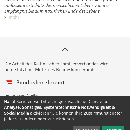
umfassenden Schutz des menschlichen Lebens von der
Empfängnis bis zum natürlichen Ende des Lebens.
mehr
Die Arbeit des Katholischen Familienverbandes wird
unterstützt mit Mittel des Bundeskanzleramts.
presse@familie.at
Hallo! Könnten wir bitte einige zusätzliche Dienste für
01/ 516 11 - 1400
Analyse, Sonstiges, Systemtechnische Notwendigkeit &
09:00 bis 13:00 Uhr
Social Media
aktivieren? Sie können Ihre Zustimmung später
Katholischer Familienverband Österreich
jederzeit ändern oder zurückziehen.