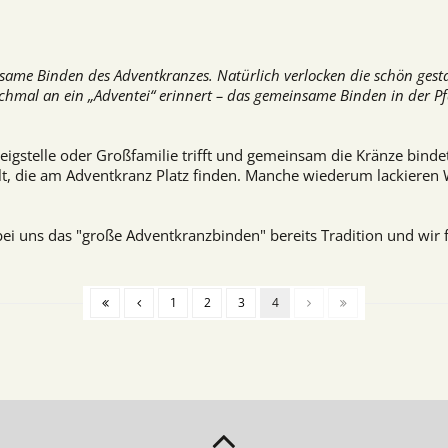
same Binden des Adventkranzes. Natürlich verlocken die schön gestal
l an ein „Adventei“ erinnert – das gemeinsame Binden in der Pfarre
weigstelle oder Großfamilie trifft und gemeinsam die Kränze bin
t, die am Adventkranz Platz finden. Manche wiederum lackiere
i uns das "große Adventkranzbinden" bereits Tradition und wir f
1
2
3
4