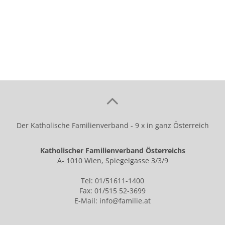
Der Katholische Familienverband - 9 x in ganz Österreich
Katholischer Familienverband Österreichs
A- 1010 Wien, Spiegelgasse 3/3/9
Tel: 01/51611-1400
Fax: 01/515 52-3699
E-Mail:
info@familie.at