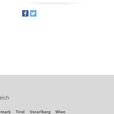
teilen
tweet
eich
rmark
Tirol
Vorarlberg
Wien