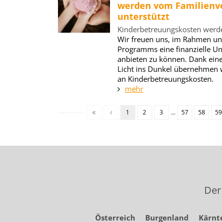
werden vom Familienv
unterstützt
Kinderbetreuungskosten werde
Wir freuen uns, im Rahmen u
Programms eine finanzielle Un
anbieten zu können. Dank ein
Licht ins Dunkel übernehmen w
an Kinderbetreuungskosten.
mehr
1
2
3
...
57
58
59
Der
Österreich
Burgenland
Kärnt