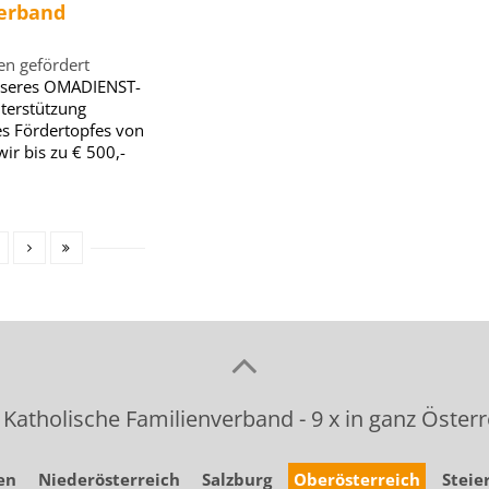
erband
n gefördert
nseres OMADIENST-
terstützung
es Fördertopfes von
ir bis zu € 500,-
 Katholische Familienverband - 9 x in ganz Österr
en
Niederösterreich
Salzburg
Oberösterreich
Steie