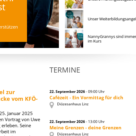
Unsere Sommerausgabe
ist da!
Unser Weiterbildungsange
Jetzt kostenlos durchblättern.
NannyGrannys sind immer
im Kurs
TERMINE
el zur
22. September 2026
- 09:00 Uhr
Cafézeit - Ein Vormittag für dich
ücke vom KFÖ-
Diözesanhaus Linz
25. Januar 2025
den Vortrag von Uwe
22. September 2026
- 13:00 Uhr
 erleben. Seine
Meine Grenzen - deine Grenzen
rbeit im
Diözesanhaus Linz