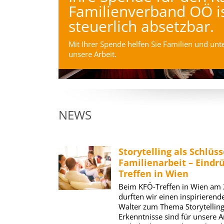
ilienverband OÖ ist
erlich absetzbar.
r Spende helfen Sie Familien und unterstützen
rbeit.
NEWS
Storytelling als Schlüss
Familienarbeit – Eindr
Treffen in Wien
Beim KFÖ-Treffen in Wien am 
durften wir einen inspirieren
Walter zum Thema Storytelling
Erkenntnisse sind für unsere A