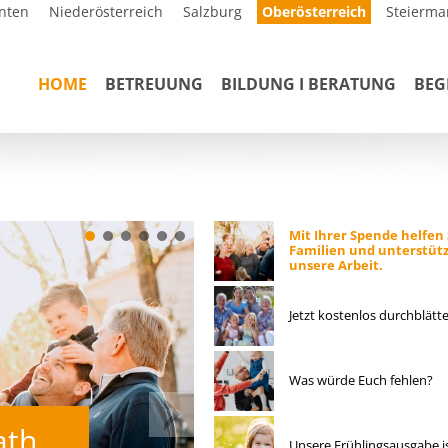
nten
Niederösterreich
Salzburg
Oberösterreich
Steierma
HOME
BETREUUNG
BILDUNG I BERATUNG
BE
Mit Ihrer Spende helfen Si
Familien und unterstützen
unsere Arbeit.
Jetzt kostenlos durchblä
Was würde Euch fehlen?
Unsere Frühlingsausgabe is