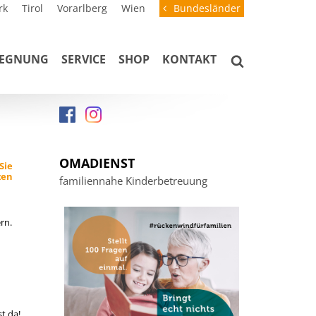
rk
Tirol
Vorarlberg
Wien
Bundesländer
GEGNUNG
SERVICE
SHOP
KONTAKT
OMADIENST
e
familiennahe Kinderbetreuung
ttern.
t da!