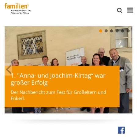
1. "Anna- und Joachim-Kirtag“ war
großer Erfolg
Der Nachbericht zum Fest für Großeltern und
Enkerl.