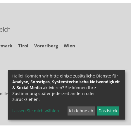
eich
rmark
Tirol
Vorarlberg
Wien
Hallo! Könnten wir bitte einige zusätzliche Dienste für
Analyse, Sonstiges, Systemtechnische Notwendigkeit
& Social Media
aktivieren? Sie können Ihre
Zustimmung später jederzeit ändern oder
ilie.at
zurückziehen.
Lassen Sie mich wählen
...
Ich lehne ab
Das ist ok