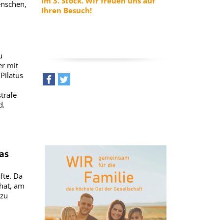
im
3. Stock. Wir freuen uns auf
enschen,
Ihren Besuch!
u
er mit
Pilatus
teilen
tweet
trafe
d
.
as
fte. Da
hat, am
 zu