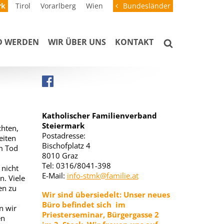
rk
Tirol
Vorarlberg
Wien
Bundesländer
D WERDEN
WIR ÜBER UNS
KONTAKT
Katholischer Familienverband
Steiermark
hten,
Postadresse:
eiten
Bischofplatz 4
em Tod
8010 Graz
Tel: 0316/8041-398
 nicht
E-Mail:
info-stmk@familie.at
. Viele
en zu
Wir sind übersiedelt:
Unser neues
Büro befindet sich im
n wir
Priesterseminar, Bürgergasse 2
en