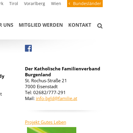
rk
Tirol
Vorarlberg
Wien
Bundesländer
R UNS
MITGLIED WERDEN
KONTAKT
Der Katholische Familienverband
Burgenland
dy
St. Rochus-Straße 21
7000 Eisenstadt
Tel: 02682/777-291
t
Mail:
info-bgld@familie.at
Projekt Gutes Leben