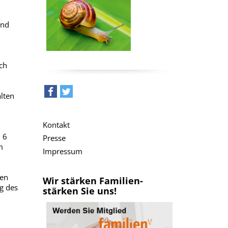
und
ch
lten
teilen
tweet
Kontakt
h 6
Presse
m
Impressum
zen
Wir stärken Familien-
g des
stärken Sie uns!