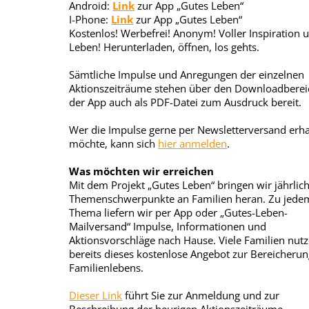
Android:
Link
zur App „Gutes Leben“
I-Phone:
Link
zur App „Gutes Leben“
Kostenlos! Werbefrei! Anonym! Voller Inspiration 
Leben! Herunterladen, öffnen, los gehts.
Sämtliche Impulse und Anregungen der einzelnen
Aktionszeiträume stehen über den Downloadberei
der App auch als PDF-Datei zum Ausdruck bereit.
Wer die Impulse gerne per Newsletterversand erha
möchte, kann sich
hier anmelden
.
Was möchten wir erreichen
Mit dem Projekt „Gutes Leben“ bringen wir jährlic
Themenschwerpunkte an Familien heran. Zu jede
Thema liefern wir per App oder „Gutes-Leben-
Mailversand“ Impulse, Informationen und
Aktionsvorschläge nach Hause. Viele Familien nut
bereits dieses kostenlose Angebot zur Bereicherun
Familienlebens.
Dieser Link
führt Sie zur Anmeldung und zur