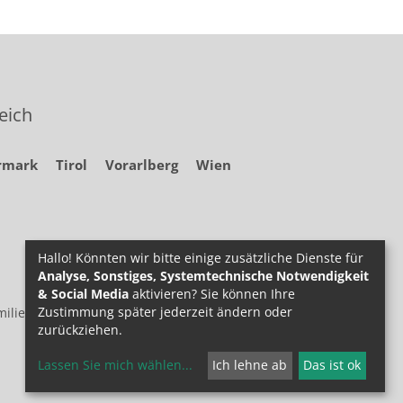
eich
rmark
Tirol
Vorarlberg
Wien
Hallo! Könnten wir bitte einige zusätzliche Dienste für
Analyse, Sonstiges, Systemtechnische Notwendigkeit
& Social Media
aktivieren? Sie können Ihre
Zustimmung später jederzeit ändern oder
ilie.at
zurückziehen.
Lassen Sie mich wählen
...
Ich lehne ab
Das ist ok