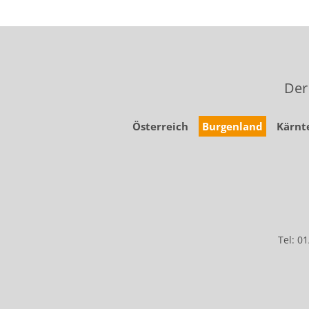
Der
Österreich
Burgenland
Kärnt
Tel: 0