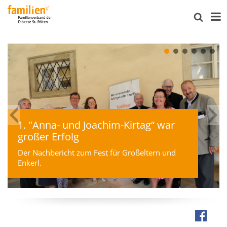
1. "Anna- und Joachim-Kirtag“ war
großer Erfolg
Der Nachbericht zum Fest für Großeltern und
Enkerl.