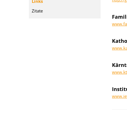
Links
Zitate
Famil
www.fa
Katho
www.kat
Kärnt
www.ktn
Insti
www.ief