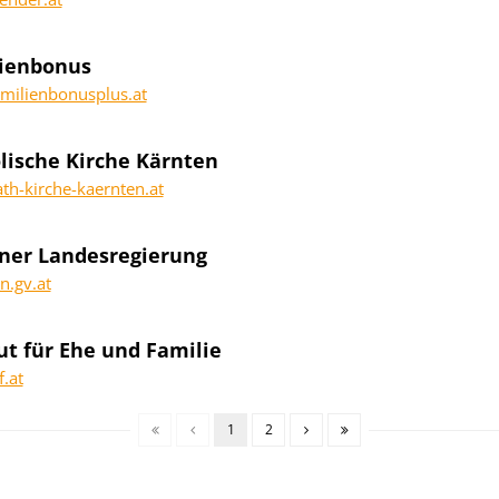
ienbonus
milienbonusplus.at
lische Kirche Kärnten
h-kirche-kaernten.at
ner Landesregierung
.gv.at
tut für Ehe und Familie
.at
1
2