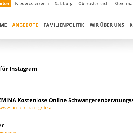
nten
Niederösterreich
Salzburg
Oberösterreich
Steierma
ME
ANGEBOTE
FAMILIENPOLITIK
WIR ÜBER UNS
K
 für Instagram
MINA Kostenlose Online Schwangerenberatungss
/www.profemina.org/de-at
er
gender.at