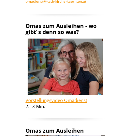
omadienst@kath-kirche-kaernten.at
Omas zum Ausleihen - wo
gibt´s denn so was?
Vorstellungsvideo Omadienst
2:13 Min.
Omas zum Ausleihen