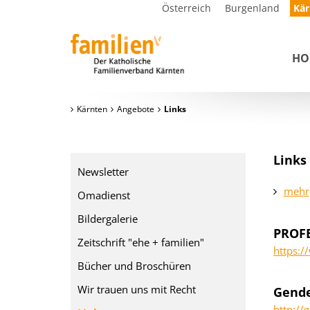
Österreich
Burgenland
Kär
HO
Kärnten
Angebote
Links
Links
Newsletter
mehr
Omadienst
Bildergalerie
PROFE
Zeitschrift "ehe + familien"
https:/
Bücher und Broschüren
Wir trauen uns mit Recht
Gend
http://