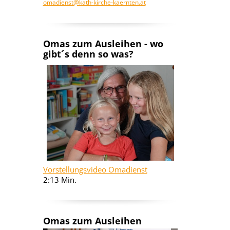
omadienst@kath-kirche-kaernten.at
Omas zum Ausleihen - wo
gibt´s denn so was?
Vorstellungsvideo Omadienst
2:13 Min.
Omas zum Ausleihen