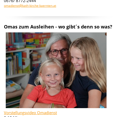
0676/ 8772-2444
omadienst@kath-kirche-kaernten.at
Omas zum Ausleihen - wo gibt´s denn so was?
Vorstellungsvideo Omadienst