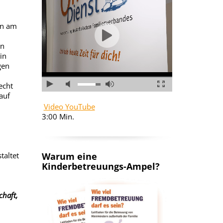
en am
en
in
gen
echt
auf
Video YouTube
3:00 Min.
taltet
Warum eine
Kinderbetreuungs-Ampel?
chaft,