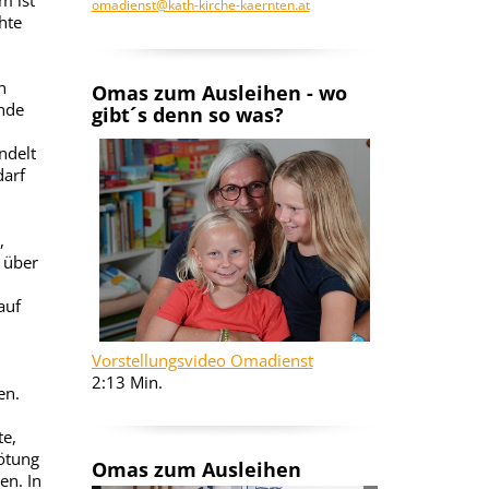
m ist
omadienst@kath-kirche-kaernten.at
hte
n
Omas zum Ausleihen - wo
ende
gibt´s denn so was?
ndelt
darf
,
 über
auf
Vorstellungsvideo Omadienst
2:13 Min.
en.
te,
Tötung
Omas zum Ausleihen
en. In