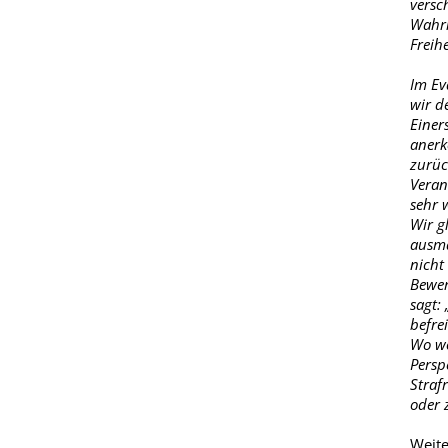
versc
Wahrh
Freih
Im Ev
wir d
Einer
anerk
zurüc
Veran
sehr 
Wir g
ausma
nicht 
Bewer
sagt:
befrei
Wo wo
Persp
Straf
oder 
Weite