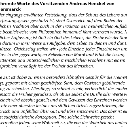
ührende Worte des Vorsitzenden Andreas Henckel von
ersmarck
der eingangs erwähnten Feststellung, dass der Schutz des Lebens du
erfassungsgesetz geschützt ist, steht Österreich auf dem Boden der
tlichen Tradition aber auch in der Tradition der neuheitlichen Aufkl
ie beispielsweise vom Philosophen Immanuel Kant vertreten wurde. 
licher Auffassung ist Gott ein Gott des Lebens, die Kirche wie der Sta
 darum in ihrer Weise die Aufgabe, dem Leben zu dienen und das 
ützen. Gleichzeitig stellen wir - jede Einzelne, jeder Einzelne von un
 dass in der gegenwärtigen Reflexion von Moral und Ethik die Lösung
ittensten und unterschiedlichen menschlichen Probleme mit einem
problem verknüpft ist: der Freiheit des Menschen.
e Zeit ist dabei zu einem besonders lebhaften Gespür für die Freihei
gt, gepaart mit einem geschärften Sinn, dem Gewissen gebührende
ng zu schenken. Allerdings, so scheint es mir, verherrlicht der mode
satz die Freiheit geradezu, als ob sie selbst die Quelle aller Werte w
reiheit wird absolut gestellt und dem Gewissen des Einzelnen werden
chte einer obersten Instanz des sittlichen Urteils zugeschrieben, die
orisch und unfehlbar über Gut und Böse entscheidet. Das aber ist ei
st subjektivistische Konzeption. Eine solche Sichtweise gesteht
sermaßen jedem seine Wahrheit zu, die von der Wahrheit des ander