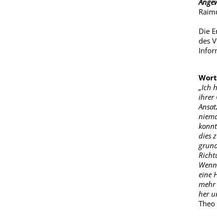
Angew
Raimu
Die E
des V
Infor
Wort
„Ich 
ihrer
Ansat
niema
konnt
dies 
grund
Richt
Wenn 
eine 
mehr 
her u
Theo 