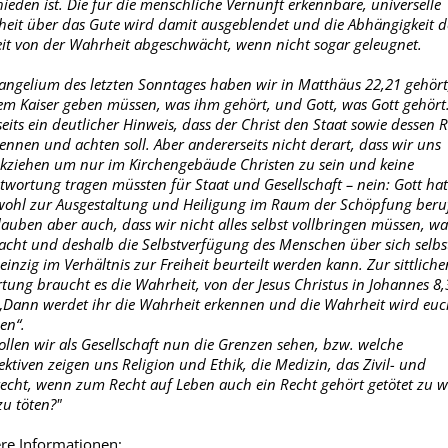
hieden ist. Die für die menschliche Vernunft erkennbare, universelle
eit über das Gute wird damit ausgeblendet und die Abhängigkeit d
eit von der Wahrheit abgeschwächt, wenn nicht sogar geleugnet.
angelium des letzten Sonntages haben wir in Matthäus 22,21 gehört
em Kaiser geben müssen, was ihm gehört, und Gott, was Gott gehört
seits ein deutlicher Hinweis, dass der Christ den Staat sowie dessen 
ennen und achten soll. Aber andererseits nicht derart, dass wir uns
kziehen um nur im Kirchengebäude Christen zu sein und keine
twortung tragen müssten für Staat und Gesellschaft – nein: Gott ha
wohl zur Ausgestaltung und Heiligung im Raum der Schöpfung beru
lauben aber auch, dass wir nicht alles selbst vollbringen müssen, w
cht und deshalb die Selbstverfügung des Menschen über sich selbs
einzig im Verhältnis zur Freiheit beurteilt werden kann. Zur sittliche
tung braucht es die Wahrheit, von der Jesus Christus in Johannes 8,
 „Dann werdet ihr die Wahrheit erkennen und die Wahrheit wird euc
en“.
llen wir als Gesellschaft nun die Grenzen sehen, bzw. welche
ektiven zeigen uns Religion und Ethik, die Medizin, das Zivil- und
recht, wenn zum Recht auf Leben auch ein Recht gehört getötet zu 
zu töten?"
re Informationen: