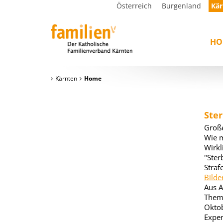
Österreich
Burgenland
Kär
HO
Kärnten
Home
Ster
Große
Wie m
Wirkl
"Ster
Straf
Bilde
Aus A
Thema
Okto
Exper