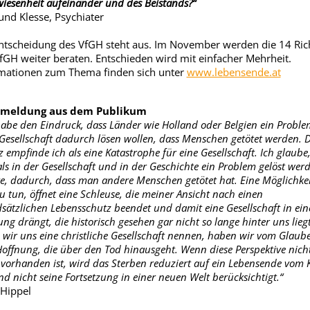
iesenheit aufeinander und des Beistands?“
nd Klesse, Psychiater
ntscheidung des VfGH steht aus. Im November werden die 14 Ric
fGH weiter beraten. Entschieden wird mit einfacher Mehrheit.
mationen zum Thema finden sich unter
www.lebensende.at
meldung aus dem Publikum
habe den Eindruck, dass Länder wie Holland oder Belgien ein Proble
 Gesellschaft dadurch lösen wollen, dass Menschen getötet werden. 
z empfinde ich als eine Katastrophe für eine Gesellschaft. Ich glaube
ls in der Gesellschaft und in der Geschichte ein Problem gelöst wer
e, dadurch, dass man andere Menschen getötet hat. Eine Möglichkei
zu tun, öffnet eine Schleuse, die meiner Ansicht nach einen
sätzlichen Lebensschutz beendet und damit eine Gesellschaft in ein
ung drängt, die historisch gesehen gar nicht so lange hinter uns liegt
wir uns eine christliche Gesellschaft nennen, haben wir vom Glaub
Hoffnung, die über den Tod hinausgeht. Wenn diese Perspektive nich
vorhanden ist, wird das Sterben reduziert auf ein Lebensende vom 
nd nicht seine Fortsetzung in einer neuen Welt berücksichtigt.“
Hippel