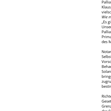
Palli
Klaus
viels
Wie m
„Es g
Unser
Palli
Prima
des M
Notar
Selbs
Vorso
Behan
Solan
bring
zugru
besti
Richt
Geset
Grenz