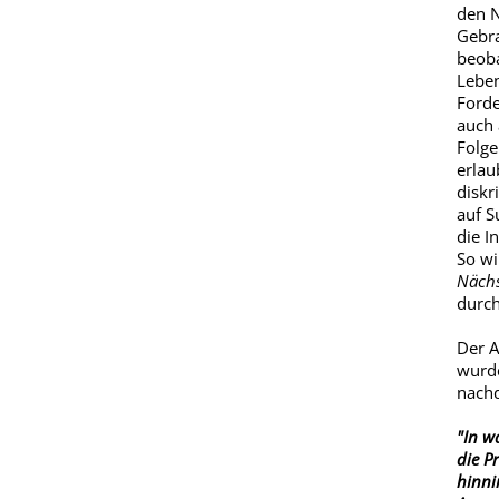
den N
Gebra
beoba
Leben
Forde
auch 
Folge
erlau
diskr
auf S
die I
So wi
Nächs
durch
Der A
wurde
nachd
"In wa
die P
hinni