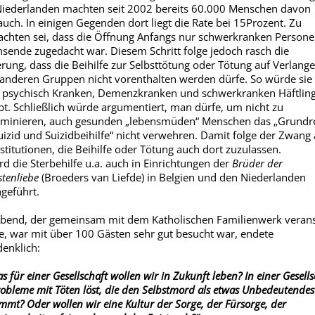
iederlanden machten seit 2002 bereits 60.000 Menschen davon
uch. In einigen Gegenden dort liegt die Rate bei 15Prozent. Zu
chten sei, dass die Öffnung Anfangs nur schwerkranken Person
sende zugedacht war. Diesem Schritt folge jedoch rasch die
rung, dass die Beihilfe zur Selbsttötung oder Tötung auf Verlang
anderen Gruppen nicht vorenthalten werden dürfe. So würde sie 
 psychisch Kranken, Demenzkranken und schwerkranken Häftlin
bt. Schließlich würde argumentiert, man dürfe, um nicht zu
iminieren, auch gesunden „lebensmüden“ Menschen das „Grundr
uizid und Suizidbeihilfe“ nicht verwehren. Damit folge der Zwang 
nstitutionen, die Beihilfe oder Tötung auch dort zuzulassen.
rd die Sterbehilfe u.a. auch in Einrichtungen der
Brüder der
tenliebe
(Broeders van Liefde) in Belgien und den Niederlanden
geführt.
bend, der gemeinsam mit dem Katholischen Familienwerk verans
, war mit über 100 Gästen sehr gut besucht war, endete
enklich:
s für einer Gesellschaft wollen wir in Zukunft leben? In einer Gesells
robleme mit Töten löst, die den Selbstmord als etwas Unbedeutendes
mmt? Oder wollen wir eine Kultur der Sorge, der Fürsorge, der