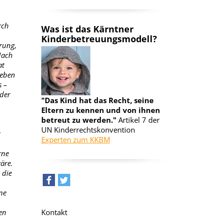
rch
Was ist das Kärntner
Kinderbetreuungsmodell?
ärung,
Nach
at
Leben
s –
 der
"Das Kind hat das Recht, seine
Eltern zu kennen und von ihnen
betreut zu werden."
Artikel 7 der
UN Kinderrechtskonvention
t
Experten zum KKBM
rne
äre.
 die
ne
teilen
tweet
en
Kontakt