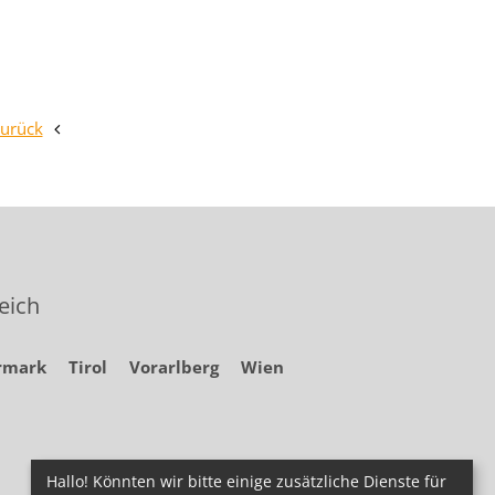
zurück
eich
rmark
Tirol
Vorarlberg
Wien
Hallo! Könnten wir bitte einige zusätzliche Dienste für