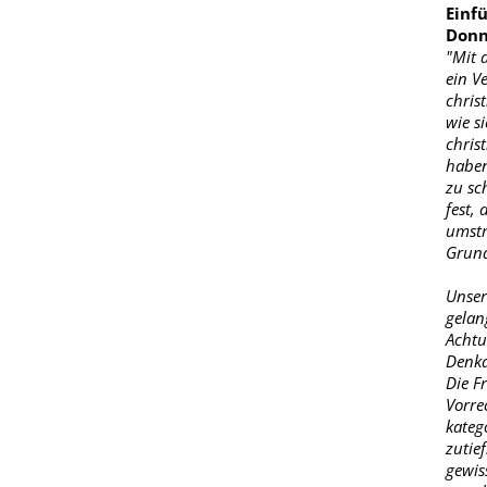
Einf
Donn
"Mit 
ein V
chris
wie s
christ
haben
zu sch
fest,
umstr
Grund
Unser
gelan
Achtu
Denkan
Die F
Vorre
kateg
zutief
gewis