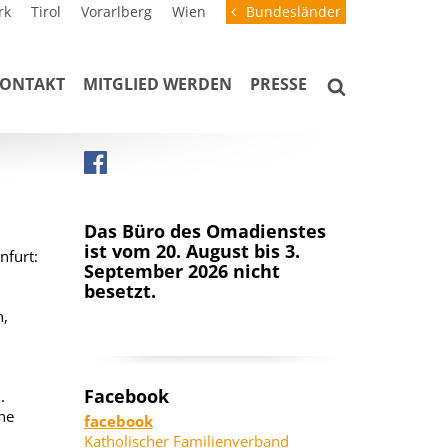
rk
Tirol
Vorarlberg
Wien
Bundesländer
ONTAKT
MITGLIED WERDEN
PRESSE
Das Büro des Omadienstes
ist vom 20. August bis 3.
nfurt:
September 2026 nicht
besetzt.
n,
Facebook
.
ne
facebook
Katholischer Familienverband