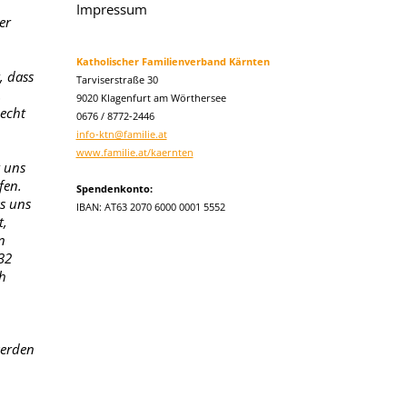
Impressum
er
Katholischer Familienverband Kärnten
, dass
Tarviserstraße 30
.
9020 Klagenfurt am Wörthersee
Recht
0676 / 8772-2446
info-ktn@familie.at
www.familie.at/kaernten
t uns
fen.
Spendenkonto:
as uns
IBAN: AT63 2070 6000 0001 5552
t,
n
32
h
werden