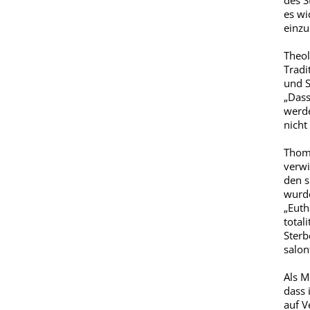
des S
es wi
einzu
Theol
Tradi
und S
„Dass
werde
nicht
Thoma
verwi
den s
wurde
„Euth
total
Sterb
salon
Als M
dass 
auf V