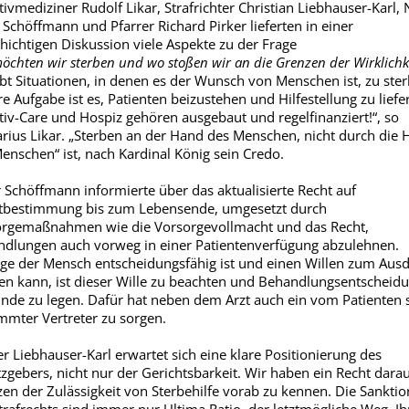
ativmediziner Rudolf Likar, Strafrichter Christian Liebhauser-Karl, 
 Schöffmann und Pfarrer Richard Pirker lieferten in einer
chichtigen Diskussion viele Aspekte zu der Frage
öchten wir sterben und wo stoßen wir an die Grenzen der Wirklichk
ibt Situationen, in denen es der Wunsch von Menschen ist, zu ster
e Aufgabe ist es, Patienten beizustehen und Hilfestellung zu liefe
ativ-Care und Hospiz gehören ausgebaut und regelfinanziert!“, so
rius Likar. „Sterben an der Hand des Menschen, nicht durch die 
enschen“ ist, nach Kardinal König sein Credo.
 Schöffmann informierte über das aktualisierte Recht auf
tbestimmung bis zum Lebensende, umgesetzt durch
rgemaßnahmen wie die Vorsorgevollmacht und das Recht,
dlungen auch vorweg in einer Patientenverfügung abzulehnen.
ge der Mensch entscheidungsfähig ist und einen Willen zum Aus
en kann, ist dieser Wille zu beachten und Behandlungsentscheid
nde zu legen. Dafür hat neben dem Arzt auch ein vom Patienten s
mmter Vertreter zu sorgen.
er Liebhauser-Karl erwartet sich eine klare Positionierung des
zgebers, nicht nur der Gerichtsbarkeit. Wir haben ein Recht darau
en der Zulässigkeit von Sterbehilfe vorab zu kennen. Die Sankti