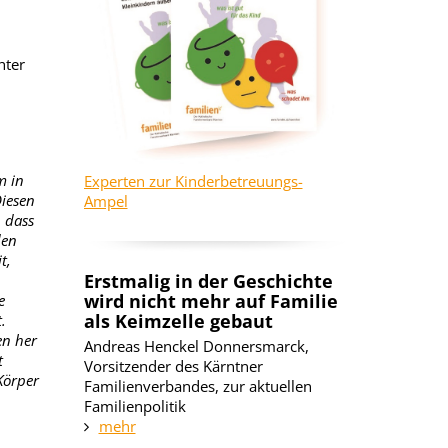
hter
m in
Experten zur Kinderbetreuungs-
Diesen
Ampel
, dass
den
t,
Erstmalig in der Geschichte
wird nicht mehr auf Familie
e
als Keimzelle gebaut
.
en her
Andreas Henckel Donnersmarck,
t
Vorsitzender des Kärntner
Körper
Familienverbandes, zur aktuellen
Familienpolitik
mehr