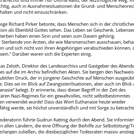
trafrechts sind immer nur Ultima Ratio, der letztmögliche Weg. Ih
chtig, auch in Ausnahmesituationen die Grund- und Menschenrec
halten und nicht einzuschränken.
oge Richard Pirker betonte, dass Menschen sich in der christliche
tion als Ebenbild Gottes sehen. Das Leben sei Geschenk. Lebens
terben haben einen Sinn und seien zum Dasein gehörig.
 Sterbende von Ärzten, die wie Marsmenschen ausschauen, beha
n und sich nicht von ihren Angehörigen verabschieden können, 
 sein.“ Darüber waren sich die Experten einig.
s Zeloth, Direktor des Landesarchivs und Gastgeber des Abends
es auf die im Archiv befindlichen Akten. Sie bergen den Nachweis
ubtilen Druck, der in jüngerer Geschichte auf Menschen ausgeübt
. Dies sei im Blick auf Zwangssterilisationen, aber auch im Blick 
anasie“ belegt. Er erinnerte, dass dieser Begriff in der Zeit des
itären Nazi-Regimes für ein gewaltvolles, nicht selbstbestimmtes
en verwendet wurde! Dass das Wort Euthanasie heute wieder
fähig werde, sei höchst unverständlich und mit Sorge zu betracht
oderatorin führte Gudrun Kattnig durch den Abend. Sie informier
in allen Ländern, die eine Öffnung der Beihilfe zur Selbsttötung/
erlangen zuließen, die diesbezüglichen Todesraten massiv anstieg