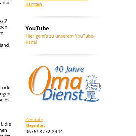
Notar
Kärnten
eit?
ben.
YouTube
rn.
Hier geht´s zu unserem YouTube-
Kanal
Hand
druck
ungen
elbst
Zentrale
f, die
Klagenfurt
onen
0676/ 8772-2444