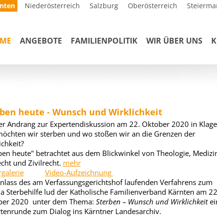
nten
Niederösterreich
Salzburg
Oberösterreich
Steierma
ME
ANGEBOTE
FAMILIENPOLITIK
WIR ÜBER UNS
K
ben heute - Wunsch und Wirklichkeit
r Andrang zur Expertendiskussion am 22. Oktober 2020 in Klage
öchten wir sterben und wo stoßen wir an die Grenzen der
ichkeit?
ben heute" betrachtet aus dem Blickwinkel von Theologie, Medizi
echt und Zivilrecht.
mehr
rgalerie
Video-Aufzeichnung
nlass des am Verfassungsgerichtshof laufenden Verfahrens zum
 Sterbehilfe lud der Katholische Familienverband Kärnten am 22
ber 2020 unter dem Thema:
Sterben – Wunsch und Wirklichkeit
ei
tenrunde zum Dialog ins Kärntner Landesarchiv.