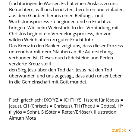
fruchtbringende Wasser. Es hat einen Auslass zu uns
Betrachtern, will uns benetzten, berühren und einladen,
aus dem Glauben heraus einen Reifungs- und
Wachstumsprozess zu beginnen und so Frucht zu
bringen. Wie beim Weinstock: In der Verbindung mit
Christus beginnt ein Veredelungsprozess, der von
wilden Weinblättern zu guter Frucht führt.
Das Kreuz in den Ranken zeigt uns, dass dieser Prozess
untrennbar mit dem Glauben an die Auferstehung
verbunden ist. Dieses durch Edelsteine und Perlen
verzierte Kreuz stellt
den Sieg Jesu über den Tod dar. Jesus hat den Tod
überwunden und uns zugesagt, dass auch unser Leben
in die Gemeinschaft mit Gott mündet.
Fisch griechisch: IΧΘΎΣ = ICHTHYS: I (steht für Ιēsous =
Jesus), CH (Christós = Christus), TH (Theoú = Gottes), HY
(Hyiós = Sohn), S (Sōtér = Retter/Erlöser), Illustration:
Almuth Mota
zurück