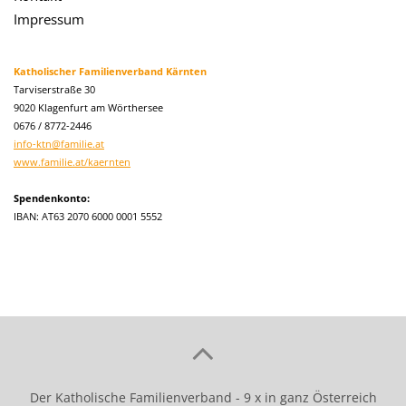
Impressum
Katholischer Familienverband Kärnten
Tarviserstraße 30
9020 Klagenfurt am Wörthersee
0676 / 8772-2446
info-ktn@familie.at
www.familie.at/kaernten
Spendenkonto:
IBAN: AT63 2070 6000 0001 5552
Der Katholische Familienverband - 9 x in ganz Österreich