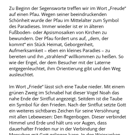
Zu Beginn der Segensworte treffen wir im Wort „Freude“
auf einen Pfau. Wegen seiner beeindruckenden
Schönheit wurde der Pfau im Mittelalter zum Symbol
des Paradieses. Immer wieder ist er in älteren
Fußboden- oder Apsismosaiken von Kirchen zu
bewundern. Der Pfau fordert uns auf, „dem, der
kommt“ ein Stück Heimat, Geborgenheit,
Aufmerksamkeit – eben ein kleines Paradies – zu
bereiten und ihn „strahlend“ willkommen zu heißen. So
wie der Engel, der dem Besucher mit der Laterne
entgegenleuchtet, ihm Orientierung gibt und den Weg
ausleuchtet.
Im Wort „Friede“ lässt sich eine Taube nieder. Mit einem
grünen Zweig im Schnabel hat dieser Vogel Noah das
nahe Ende der Sintflut angezeigt. Seitdem ist die Taube
ein Symbol für den Frieden. Nach der Sintflut setzte Gott
ein weiteres sichtbares Zeichen für seine Versöhnung
mit allen Lebewesen: Den Regenbogen. Dieser verbindet
Himmel und Erde und hält uns vor Augen, dass
dauerhafter Frieden nur in der Verbindung der
Menschen mit Gott gelingen kann. In den Weinranken