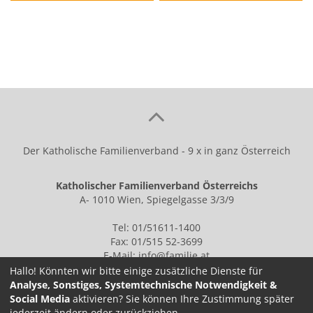
Der Katholische Familienverband - 9 x in ganz Österreich
Katholischer Familienverband Österreichs
A- 1010 Wien, Spiegelgasse 3/3/9
Tel: 01/51611-1400
Fax: 01/515 52-3699
E-Mail:
info@familie.at
Hallo! Könnten wir bitte einige zusätzliche Dienste für
Analyse, Sonstiges, Systemtechnische Notwendigkeit &
Social Media
aktivieren? Sie können Ihre Zustimmung später
IMPRESSUM
jederzeit ändern oder zurückziehen.