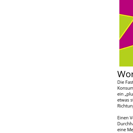
Wor
Die Fas
Konsum
ein „pl
etwas s
Richtun
Einen V
Durchha
eine Me