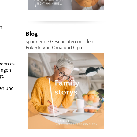
n
Blog
,
spannende Geschichten mit den
Enkerln von Oma und Opa
wenn es
ungen
t.
len und