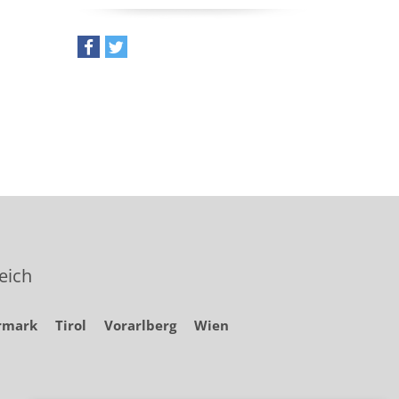
teilen
tweet
eich
rmark
Tirol
Vorarlberg
Wien