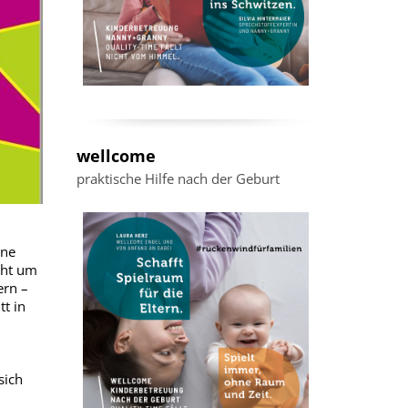
wellcome
praktische Hilfe nach der Geburt
ene
eht um
ern –
tt in
sich