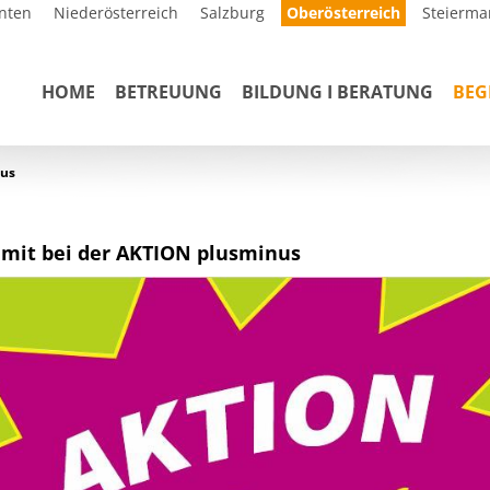
nten
Niederösterreich
Salzburg
Oberösterreich
Steierma
HOME
BETREUUNG
BILDUNG I BERATUNG
BE
us
mit bei der AKTION plusminus