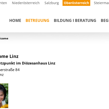
nten
Niederösterreich
Salzburg
Oberösterreich
Steierma
HOME
BETREUUNG
BILDUNG I BERATUNG
BE
llcome
ome Linz
ützpunkt im Diözesanhaus Linz
erstraße 84
nz