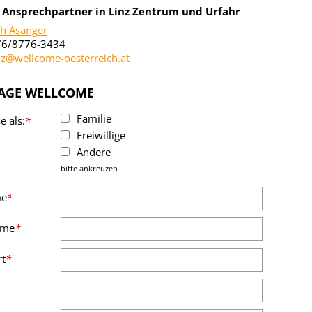
r Ansprechpartner in Linz Zentrum und Urfahr
th Asanger
676/8776-3434
nz@wellcome-oesterreich.at
AGE WELLCOME
Familie
e als:
*
Freiwillige
Andere
bitte ankreuzen
me
*
ame
*
t
*