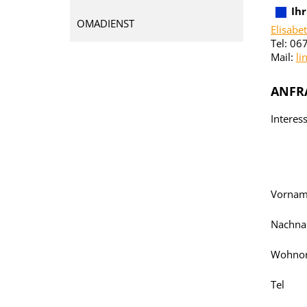
Ih
OMADIENST
Elisabe
Tel: 0
Mail:
li
ANFR
Interess
Vorna
Nachn
Wohnor
Tel