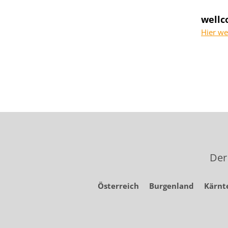
wellc
Hier we
Der
Österreich
Burgenland
Kärnt