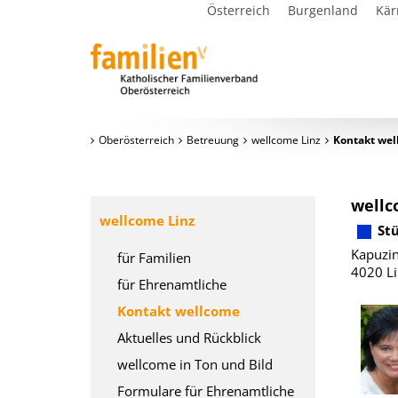
Österreich
Burgenland
Kär
Oberösterreich
Betreuung
wellcome Linz
Kontakt we
wellc
wellcome Linz
St
Kapuzin
für Familien
4020 Li
für Ehrenamtliche
Kontakt wellcome
Aktuelles und Rückblick
wellcome in Ton und Bild
Formulare für Ehrenamtliche