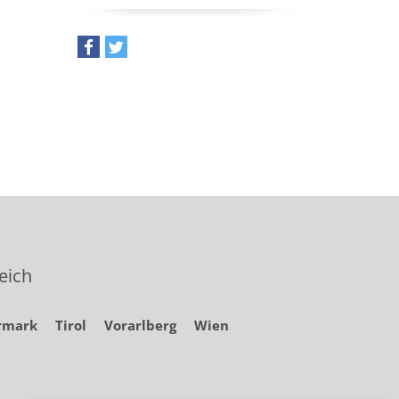
teilen
tweet
eich
rmark
Tirol
Vorarlberg
Wien