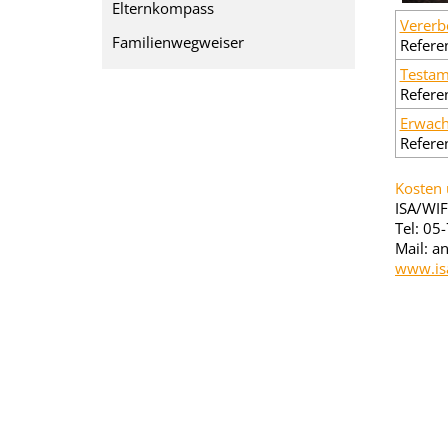
Elternkompass
Vererb
Familienwegweiser
Refere
Testam
Refere
Erwach
Refere
Kosten
ISA/WIF
Tel: 05
Mail: a
www.isa