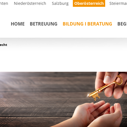
nten
Niederösterreich
Salzburg
Oberösterreich
Steierma
HOME
BETREUUNG
BILDUNG I BERATUNG
BE
echt