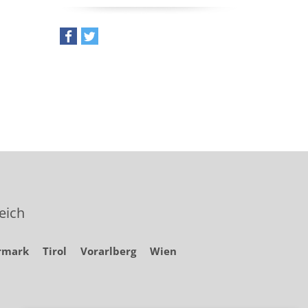
teilen
tweet
eich
rmark
Tirol
Vorarlberg
Wien