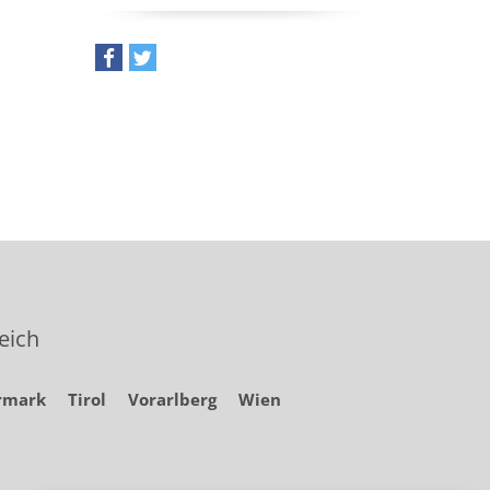
teilen
tweet
eich
rmark
Tirol
Vorarlberg
Wien