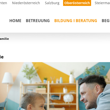
nten
Niederösterreich
Salzburg
Oberösterreich
Steierma
HOME
BETREUUNG
BILDUNG I BERATUNG
BE
amilie
ie