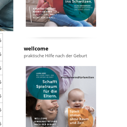
6
wellcome
6
praktische Hilfe nach der Geburt
6
6
6
6
6