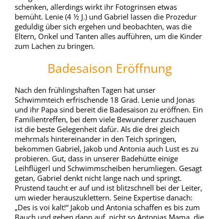
schenken, allerdings wirkt ihr Fotogrinsen etwas
bemüht. Lenie (4 ½ J.) und Gabriel lassen die Prozedur
geduldig über sich ergehen und beobachten, was die
Eltern, Onkel und Tanten alles aufführen, um die Kinder
zum Lachen zu bringen.
Badesaison Eröffnung
Nach den frühlingshaften Tagen hat unser
Schwimmteich erfrischende 18 Grad. Lenie und Jonas
und ihr Papa sind bereit die Badesaison zu eröffnen. Ein
Familientreffen, bei dem viele Bewunderer zuschauen
ist die beste Gelegenheit dafür. Als die drei gleich
mehrmals hintereinander in den Teich springen,
bekommen Gabriel, Jakob und Antonia auch Lust es zu
probieren. Gut, dass in unserer Badehütte einige
Leihflügerl und Schwimmscheiben herumliegen. Gesagt
getan, Gabriel denkt nicht lange nach und springt.
Prustend taucht er auf und ist blitzschnell bei der Leiter,
um wieder herauszuklettern. Seine Expertise danach:
„Des is voi kalt!“ Jakob und Antonia schaffen es bis zum
Bauch und geben dann auf, nicht so Antonias Mama, die