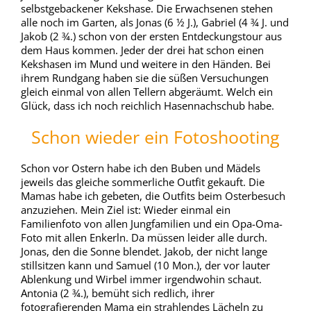
selbstgebackener Kekshase. Die Erwachsenen stehen
alle noch im Garten, als Jonas (6 ½ J.), Gabriel (4 ¾ J. und
Jakob (2 ¾.) schon von der ersten Entdeckungstour aus
dem Haus kommen. Jeder der drei hat schon einen
Kekshasen im Mund und weitere in den Händen. Bei
ihrem Rundgang haben sie die süßen Versuchungen
gleich einmal von allen Tellern abgeräumt. Welch ein
Glück, dass ich noch reichlich Hasennachschub habe.
Schon wieder ein Fotoshooting
Schon vor Ostern habe ich den Buben und Mädels
jeweils das gleiche sommerliche Outfit gekauft. Die
Mamas habe ich gebeten, die Outfits beim Osterbesuch
anzuziehen. Mein Ziel ist: Wieder einmal ein
Familienfoto von allen Jungfamilien und ein Opa-Oma-
Foto mit allen Enkerln. Da müssen leider alle durch.
Jonas, den die Sonne blendet. Jakob, der nicht lange
stillsitzen kann und Samuel (10 Mon.), der vor lauter
Ablenkung und Wirbel immer irgendwohin schaut.
Antonia (2 ¾.), bemüht sich redlich, ihrer
fotografierenden Mama ein strahlendes Lächeln zu