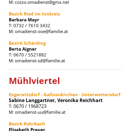
M: cozzo.omadienst@gmx.net
Bezirk Ried im Innkreis
Barbara Mayr
T: 0732 / 7610 3432
M: omadienst-ooe@familie.at
Bezirk Schärding
Berta Aigner
T: 0670 / 5521882
M: omadienst-sd@familie.at
Mühlviertel
Engerwitzdorf - Gallneukirchen - Unterweitersdorf
Sabine Langgartner, Veronika Reichhart
0670 / 1968723
T:
M: omadienst-uu@familie.at
Bezirk Rohrbach
Elisabeth Preuer