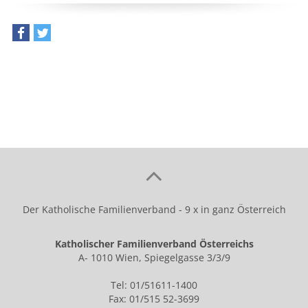
teilen
tweet
Der Katholische Familienverband - 9 x in ganz Österreich
Katholischer Familienverband Österreichs
A- 1010 Wien, Spiegelgasse 3/3/9
Tel: 01/51611-1400
Fax: 01/515 52-3699