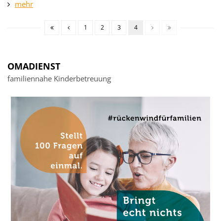
mehr
1
2
3
4
OMADIENST
familiennahe Kinderbetreuung