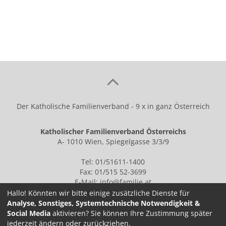
Der Katholische Familienverband - 9 x in ganz Österreich
Katholischer Familienverband Österreichs
A- 1010 Wien, Spiegelgasse 3/3/9
Tel: 01/51611-1400
Fax: 01/515 52-3699
E-Mail:
info@familie.at
Hallo! Könnten wir bitte einige zusätzliche Dienste für
Analyse, Sonstiges, Systemtechnische Notwendigkeit &
Social Media
aktivieren? Sie können Ihre Zustimmung später
IMPRESSUM
jederzeit ändern oder zurückziehen.