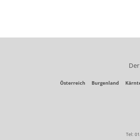
Der
Österreich
Burgenland
Kärnt
Tel: 0