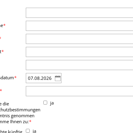
me
*
*
t
*
sdatum
*
*
ja
e die
chutzbestimmungen
nntnis genommen
mme Ihnen zu:
*
ja
hte künftig