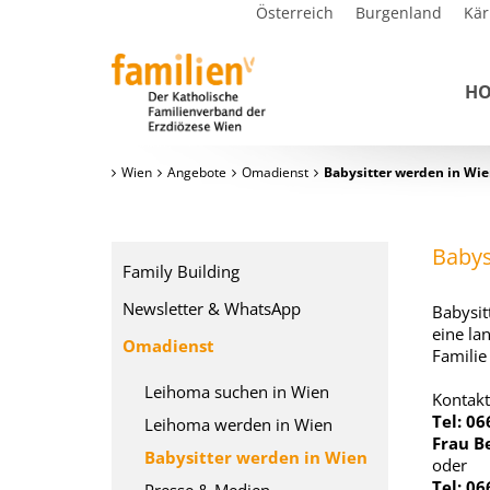
Österreich
Burgenland
Kär
H
Wien
Angebote
Omadienst
Babysitter werden in Wi
Babys
Family Building
Newsletter & WhatsApp
Babysit
eine la
Omadienst
Familie 
Leihoma suchen in Wien
Kontakt
Tel: 0
Leihoma werden in Wien
Frau B
Babysitter werden in Wien
oder
Tel: 0