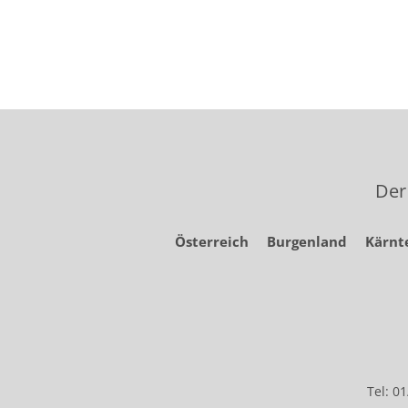
Der
Österreich
Burgenland
Kärnt
Tel: 0