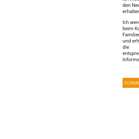
den New
erhalte
Ich wer
beim Ka
Famili
und erh
die
entspr
Informa