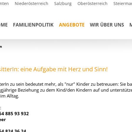
nten
Niederösterreich
Salzburg
Oberösterreich
Steierma
OME
FAMILIENPOLITIK
ANGEBOTE
WIR ÜBER UNS
en
itterIn: eine Aufgabe mit Herz und Sinn!
terIn zu sein bedeutet mehr, als "nur" Kinder zu betreuuen: Sie b
ngjährige Beziehung zu dem Kind/den Kindern auf und unterstütz
im Alltag.
:
664 885 93 932
eer
664 824 36 24