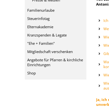
Presse & Medien
Antoni
Familienurlaube
Steuerinfotag
Ich
Elternakademie
Wel
Kranzspenden & Legate
Wie
"Ehe + Familien"
Wie
Mitgliedschaft verschenken
Gib
Angebote für Pfarren & kirchliche
Was
Einrichtungen
ko
Shop
Wie
Wie
aus
Ja, ich
unverb