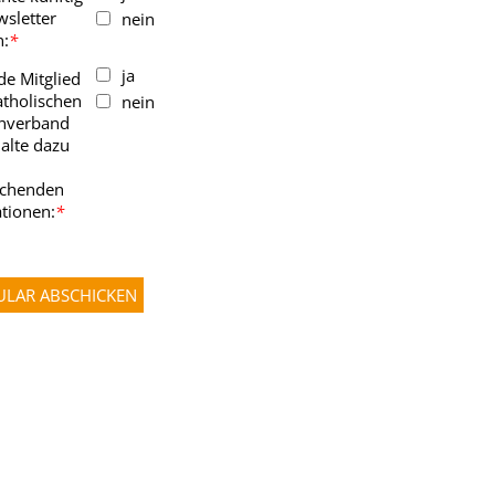
sletter
nein
n:
*
ja
de Mitglied
tholischen
nein
enverband
alte dazu
echenden
tionen:
*