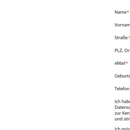
Name
*
Vorna
Straße:
PLZ, Or
eMail
*
Geburt
Telefon
Ich hab
Datens
zur Ke
und sti
Ich möc