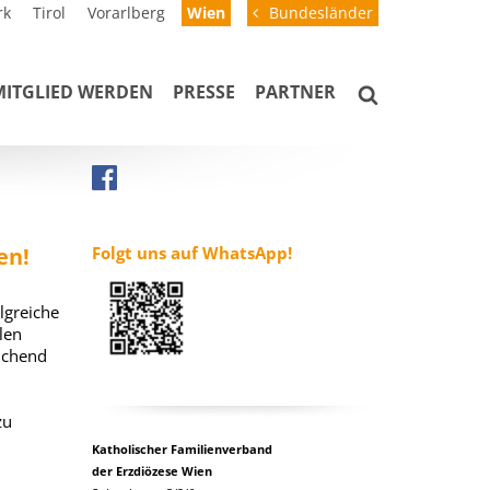
rk
Tirol
Vorarlberg
Wien
Bundesländer
MITGLIED WERDEN
PRESSE
PARTNER
en!
Folgt uns auf WhatsApp!
lgreiche
len
ichend
zu
Katholischer Familienverband
der Erzdiözese Wien