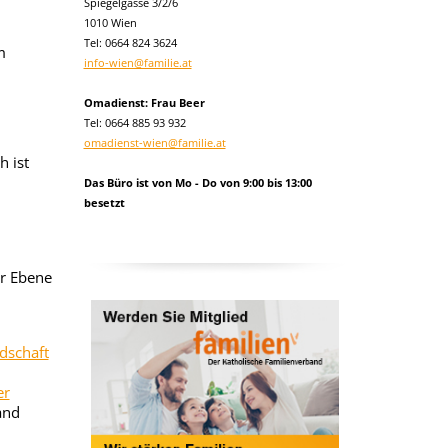
Spiegelgasse 3/2/6
1010 Wien
Tel:
0664 824 3624
m
info-wien@familie.at
Omadienst: Frau Beer
Tel: 0664 885 93 932
omadienst-wien@familie.at
 ist
Das Büro ist von Mo - Do von 9:00 bis 13:00
besetzt
er Ebene
edschaft
er
and