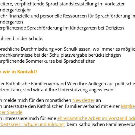
eitere, verpflichtende Sprachstandsfeststellung im vorletzten
indergartenjahr
ehr finanzielle und personelle Ressourcen für Sprachförderung i
indergarten
erpflichtende Sprachförderung im Kindergarten bei Defiziten
ührend in der Schule:
prachliche Durchmischung von Schulklassen, wo immer es möglich
prachkenntnisse bei der Schulplatzvergabe berücksichtigen
erpflichende Sommerkurse bei Sprachdefiziten
 wir in Kontakt!
er Katholische Familienverband Wien Ihre Anliegen auf politisch
tzen kann, sind wir auf Ihre Unterstützung angewiesen:
ch melde mich für den monatlichen
Newsletter
an
ch unterstütze den Katholischen Familienverband mit einer
Mitgli
der Spende
ch interessiere mich für eine
ehrenamtliche Arbeit im Vorstand od
rbeitskreis "Schule und Bildung"
beim Katholischen Familienverb