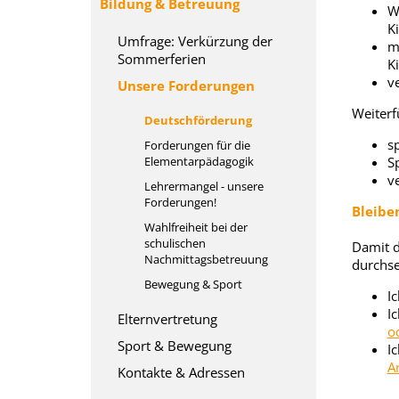
Bildung & Betreuung
W
K
Umfrage: Verkürzung der
m
Sommerferien
K
v
Unsere Forderungen
Weiterf
Deutschförderung
s
Forderungen für die
Elementarpädagogik
S
v
Lehrermangel - unsere
Forderungen!
Bleiben
Wahlfreiheit bei der
schulischen
Damit d
Nachmittagsbetreuung
durchse
Bewegung & Sport
I
I
Elternvertretung
o
Sport & Bewegung
I
A
Kontakte & Adressen