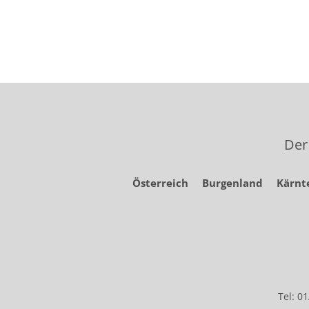
Der
Österreich
Burgenland
Kärnt
Tel: 0