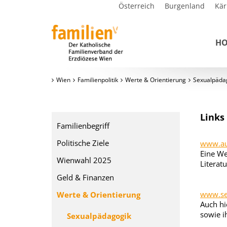
Österreich
Burgenland
Kär
H
Wien
Familienpolitik
Werte & Orientierung
Sexualpäda
Links
Familienbegriff
Politische Ziele
www.auf
Eine We
Wienwahl 2025
Literat
Geld & Finanzen
www.se
Werte & Orientierung
Auch hi
sowie i
Sexualpädagogik