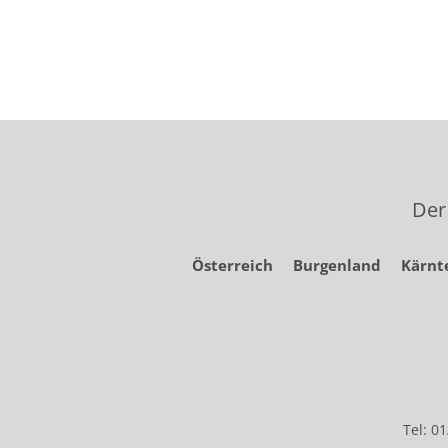
Der
Österreich
Burgenland
Kärnt
Tel: 0