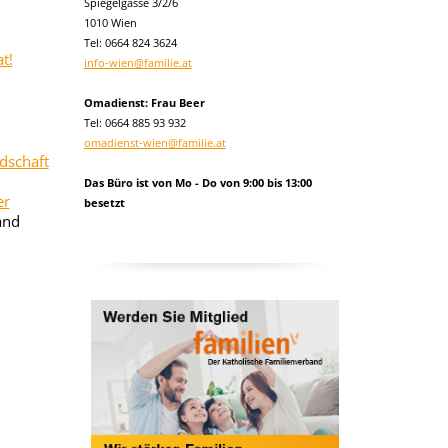
Spiegelgasse 3/2/6
1010 Wien
Tel:
0664 824 3624
t!
info-wien@familie.at
Omadienst: Frau Beer
Tel: 0664 885 93 932
omadienst-wien@familie.at
edschaft
Das Büro ist von Mo - Do von 9:00 bis 13:00
er
besetzt
and