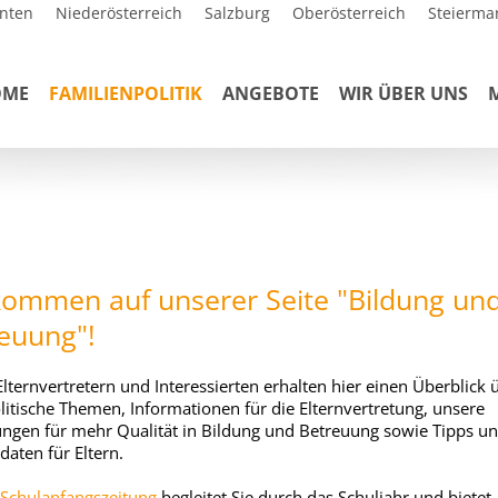
nten
Niederösterreich
Salzburg
Oberösterreich
Steierma
OME
FAMILIENPOLITIK
ANGEBOTE
WIR ÜBER UNS
kommen auf unserer Seite "Bildung un
euung"!
 Elternvertretern und Interessierten erhalten hier einen Überblick 
litische Themen, Informationen für die Elternvertretung, unsere
ngen für mehr Qualität in Bildung und Betreuung sowie Tipps u
daten für Eltern.
Schulanfangszeitung
begleitet Sie durch das Schuljahr und bietet