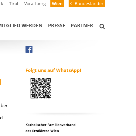
rk
Tirol
Vorarlberg
Wien
Bundesländer
MITGLIED WERDEN
PRESSE
PARTNER
Folgt uns auf WhatsApp!
d
über
nd
Katholischer Familienverband
der Erzdiözese Wien