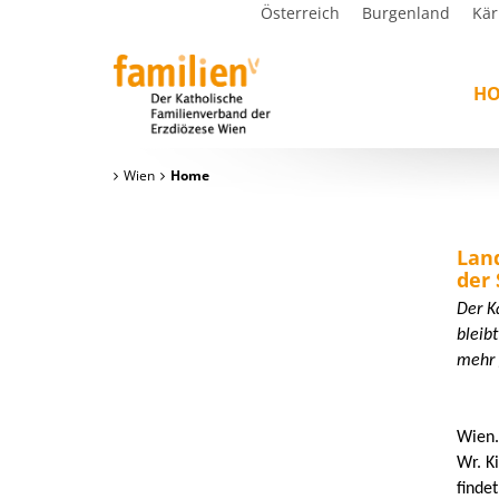
Österreich
Burgenland
Kär
H
Wien
Home
Lan
der
Der K
bleibt
mehr 
Wien.
Wr. K
finde