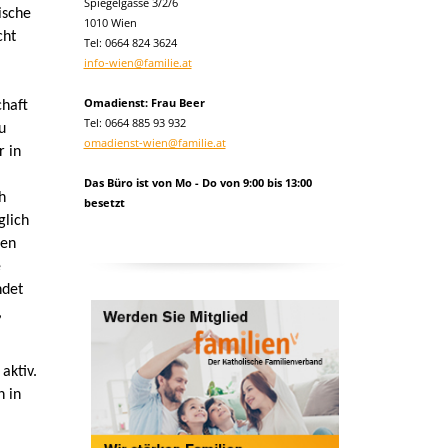
Spiegelgasse 3/2/6
ische
1010 Wien
cht
Tel:
0664 824 3624
info-wien@familie.at
Omadienst: Frau Beer
chaft
Tel: 0664 885 93 932
u
omadienst-wien@familie.at
r in
Das Büro ist von Mo - Do von 9:00 bis 13:00
h
besetzt
glich
men
e
ndet
,
aktiv.
h in