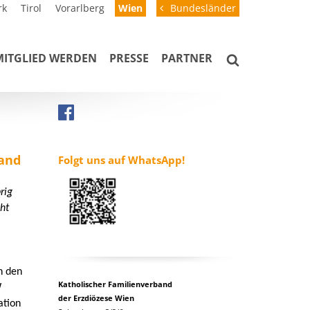
rk
Tirol
Vorarlberg
Wien
Bundesländer
MITGLIED WERDEN
PRESSE
PARTNER
Hand
Folgt uns auf WhatsApp!
rig
ht
n den
Katholischer Familienverband
W
der Erzdiözese Wien
ation