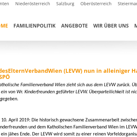
nten
Niederösterreich
Salzburg
Oberösterreich
Steierma
OME
FAMILIENPOLITIK
ANGEBOTE
WIR ÜBER UNS
desElternVerbandWien (LEVW) nun in alleiniger 
 SPÖ
atholische Familienverband Wien zieht sich aus dem LEVW zurück. Üb
 ein von Wr. Kinderfreunden geführter LEVW. Überparteilichkeit ist nic
gegeben.
 10. April 2019: Die historisch gewachsene Zusammenarbeit zwische
inderfreunden und dem Katholischen Familienverband Wien im LEV
t ein jähes Ende. Der LEVW wird somit zu einer reinen Vorfeldorganis