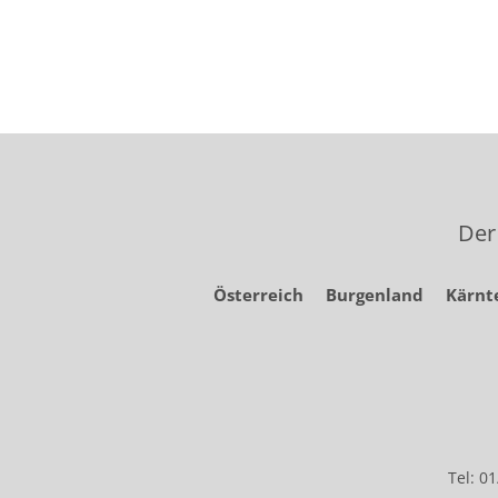
Der
Österreich
Burgenland
Kärnt
Tel: 0