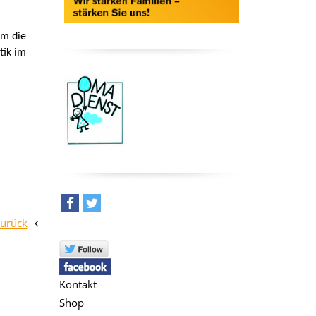
am die
tik im
teilen
tweet
zurück
Kontakt
Shop