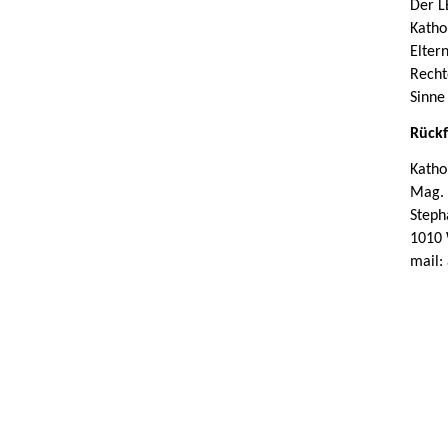
Der L
Katho
Elter
Recht
Sinne
Rückf
Katho
Mag. 
Steph
1010
mail: