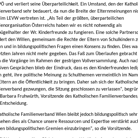
PÖ und verliert seine Überparteilichkeit. Ein Umstand, den der Kathol
ienverband sehr bedauert, da nun die Breite der Elternmeinungen ni
im LEVW vertreten ist. „Als Teil der größten, überparteilichen
ienorganisation Österreichs haben wir es nicht notwendig als
bügelhalter der Wr. Kinderfreunde zu fungieren. Eine solche Partners
dert den Willen, gemeinsam die Rechte der Eltern von Schulkindern z
en und in bildungspolitischen Fragen einen Konsens zu finden. Dies wa
etzten Jahren nicht mehr gegeben. Das Faß zum Überlaufen gebracht
 die Vorgänge im Rahmen der gestrigen Vollversammlung. Auch nac
siven Gesprächen blieb der Eindruck, dass es den Kinderfreunden ledi
 geht, ihre politische Meinung zu Schulthemen
vermeintlich im Na
Eltern
an die Öffentlichkeit zu bringen. Daher sah sich der Katholisch
ienverband gezwungen, die Sitzung geschlossen zu verlassen“, begrü
Barbara Fruhwürth, Vorsitzende des Katholischen Familienverbandes
 Entscheidung.
atholische Familienverband Wien bleibt jedoch bildungspolitisch sehr 
sehen dies als Chance unsere Ressourcen und Expertise verstärkt auc
en bildungspolitischen Gremien einzubringen“, so die Vorsitzende.