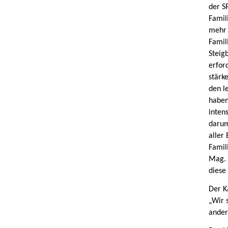
der S
Famil
mehr 
Famil
Steig
erfor
stärk
den l
haben
inten
darum
aller 
Famil
Mag. 
diese
Der K
„Wir 
ander