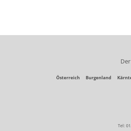
Der
Österreich
Burgenland
Kärnt
Tel: 0