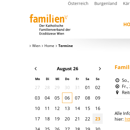
Österreich
Burgenland
Kär
H
Wien
Home
Termine
Famil
August 26
Mo
Di
Mi
Do
Fr
Sa
So
So.,
Fr.,
27
28
29
30
31
01
02
Rei
03
04
05
06
07
08
09
10
11
12
13
14
15
16
Alle In
17
18
19
20
21
22
23
hier:
ht
24
25
26
27
28
29
30