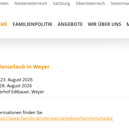
nten
Niederösterreich
Salzburg
Oberösterreich
Steierma
OME
FAMILIENPOLITIK
ANGEBOTE
WIR ÜBER UNS
ienurlaub in Weyer
 23. August 2026
 28. August 2026
terhof Edtbauer, Weyer
formationen finden Sie
tps://www.familie.at/site/wien/angebote/familienurlaube