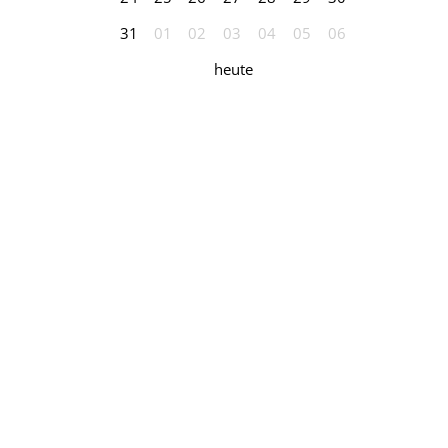
31
01
02
03
04
05
06
heute