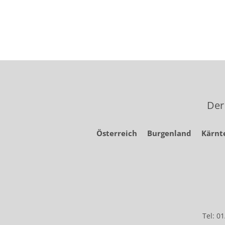
Der
Österreich
Burgenland
Kärnt
Tel: 0