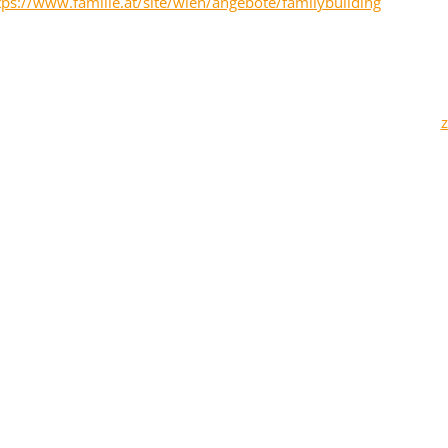
tps://www.familie.at/site/wien/angebote/familybuilding