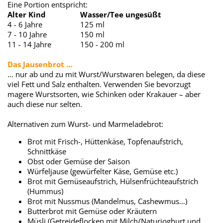
Eine Portion entspricht:
Alter Kind
Wasser/Tee ungesüßt
4 - 6 Jahre
125 ml
7 - 10 Jahre
150 ml
11 - 14 Jahre
150 - 200 ml
Das Jausenbrot …
… nur ab und zu mit Wurst/Wurstwaren belegen, da diese
viel Fett und Salz enthalten. Verwenden Sie bevorzugt
magere Wurstsorten, wie Schinken oder Krakauer – aber
auch diese nur selten.
Alternativen zum Wurst- und Marmeladebrot:
Brot mit Frisch-, Hüttenkäse, Topfenaufstrich,
Schnittkäse
Obst oder Gemüse der Saison
Würfeljause (gewürfelter Käse, Gemüse etc.)
Brot mit Gemüseaufstrich, Hülsenfrüchteaufstrich
(Hummus)
Brot mit Nussmus (Mandelmus, Cashewmus…)
Butterbrot mit Gemüse oder Kräutern
Müsli (Getreideflocken mit Milch/Naturjoghurt und