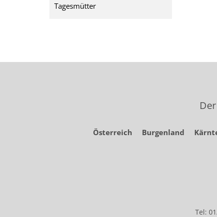
Tagesmütter
Der
Österreich
Burgenland
Kärnt
Tel: 0