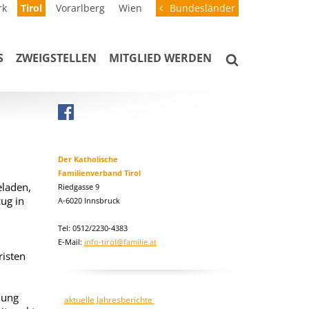
rk
Tirol
Vorarlberg
Wien
Bundesländer
S
ZWEIGSTELLEN
MITGLIED WERDEN
Der Katholische
Familienverband Tirol
eladen,
Riedgasse 9
ug in
A-6020 Innsbruck
Tel: 0512/2230-4383
E-Mail:
info-tirol@familie.at
risten
nung
aktuelle Jahresberichte