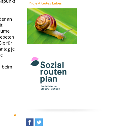
itpunkt
Projekt Gutes Leben
der an
it
Blume
Gebeten
ie für
ntag je
ne
h beim
k
teilen
tweet