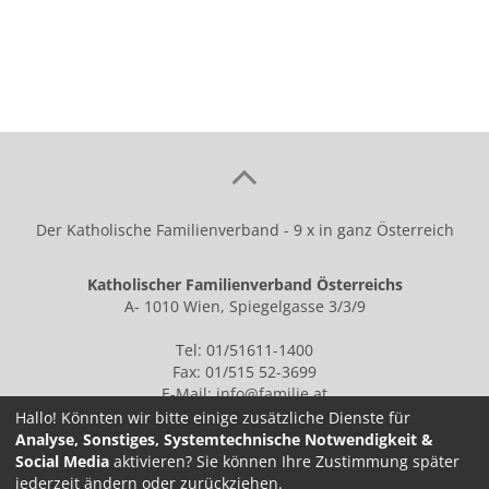
Der Katholische Familienverband - 9 x in ganz Österreich
Katholischer Familienverband Österreichs
A- 1010 Wien, Spiegelgasse 3/3/9
Tel: 01/51611-1400
Fax: 01/515 52-3699
E-Mail:
info@familie.at
Hallo! Könnten wir bitte einige zusätzliche Dienste für
Analyse, Sonstiges, Systemtechnische Notwendigkeit &
Social Media
aktivieren? Sie können Ihre Zustimmung später
IMPRESSUM
jederzeit ändern oder zurückziehen.