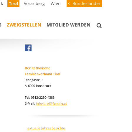
rk
Tirol
Vorarlberg
Wien
Bundesländer
S
ZWEIGSTELLEN
MITGLIED WERDEN
Der Katholische
Familienverband Tirol
Riedgasse 9
A-6020 Innsbruck
Tel: 0512/2230-4383
E-Mail:
info-tirol@familie.at
aktuelle Jahresberichte