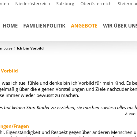
nten
Niederösterreich
Salzburg
Oberösterreich
Steierma
HOME
FAMILIENPOLITIK
ANGEBOTE
WIR ÜBER UN
impulse
Ich bin Vorbild
 Vorbild
m was ich tue, fühle und denke bin ich Vorbild für mein Kind. Es b
egelmäßig über die eigenen Vorstellungen und Ziele nachzudenke
ese immer wieder bewusst zu machen.
Es hat keinen Sinn Kinder zu erziehen, sie machen sowieso alles nach
Autor 
ngen/Fragen
hl, Eigenständigkeit und Respekt gegenüber anderen Menschen u