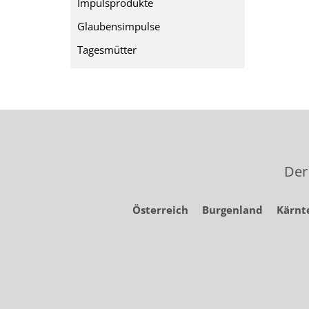
Impulsprodukte
Glaubensimpulse
Tagesmütter
Der
Österreich
Burgenland
Kärnt