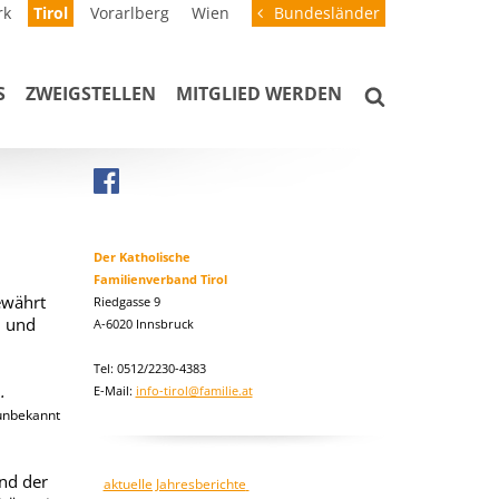
rk
Tirol
Vorarlberg
Wien
Bundesländer
S
ZWEIGSTELLEN
MITGLIED WERDEN
Der Katholische
Familienverband Tirol
ewährt
Riedgasse 9
n und
A-6020 Innsbruck
Tel: 0512/2230-4383
.
E-Mail:
info-tirol@familie.at
unbekannt
nd der
aktuelle Jahresberichte