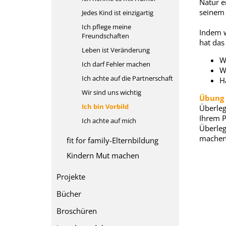
Natur e
seinem
Jedes Kind ist einzigartig
Ich pflege meine
Indem w
Freundschaften
hat das
Leben ist Veränderung
W
Ich darf Fehler machen
W
Ich achte auf die Partnerschaft
H
Wir sind uns wichtig
Übung
Ich bin Vorbild
Überlege
Ihrem P
Ich achte auf mich
Überleg
machen
fit for family-Elternbildung
Kindern Mut machen
Projekte
Bücher
Broschüren