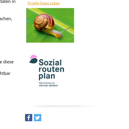
täten in
Projekt Gutes Leben
achen,
e diese
chtbar
teilen
tweet