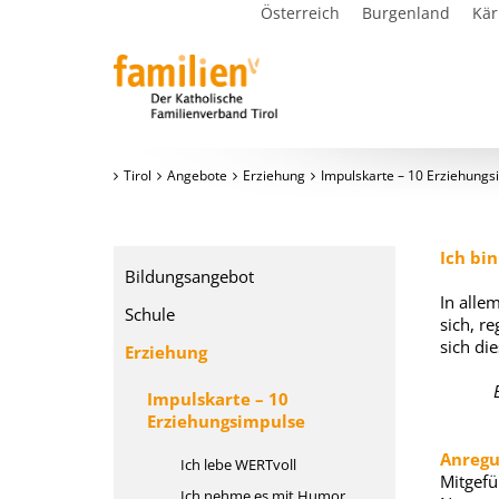
Österreich
Burgenland
Kär
Tirol
Angebote
Erziehung
Impulskarte – 10 Erziehungs
Ich bin
Bildungsangebot
In alle
Schule
sich, r
sich di
Erziehung
Impulskarte – 10
Erziehungsimpulse
Anregu
Ich lebe WERTvoll
Mitgefü
Ich nehme es mit Humor