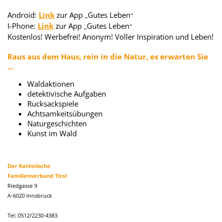
Android:
Link
zur App
Gutes Leben
„
“
I-Phone:
Link
zur App
Gutes Leben
„
“
Kostenlos! Werbefrei! Anonym! Voller Inspiration und Leben!
Raus aus dem Haus, rein in die Natur, es erwarten Sie
...
Waldaktionen
detektivische Aufgaben
Rucksackspiele
Achtsamkeitsübungen
Naturgeschichten
Kunst im Wald
Der Katholische
Familienverband Tirol
Riedgasse 9
A-6020 Innsbruck
Tel: 0512/2230-4383