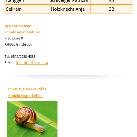
Ranggen
Schweiger Patrizia
44
Sellrain
Holzknecht Anja
22
Der Katholische
Familienverband Tirol
Riedgasse 9
A-6020 Innsbruck
Tel: 0512/2230-4383
E-Mail:
info-tirol@familie.at
aktuelle Jahresberichte
Projekt Gutes Leben