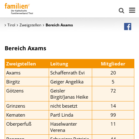
Tirol
Zweigstellen
Bereich Axams
Bereich Axams
Zweigstellen
Leitung
Mitglieder
Axams
Schaffenrath Evi
20
Birgitz
Geiger Angelika
5
Götzens
Geisler
72
Birgit/Janas Heike
Grinzens
nicht besetzt
14
Kematen
Partl Linda
99
Oberperfuß
Haselwanter
11
Verena