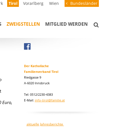
rk
Tirol
Vorarlberg
Wien
Bundesländer
S
ZWEIGSTELLEN
MITGLIED WERDEN
Der Katholische
Familienverband Tirol
Riedgasse 9
o
A-6020 Innsbruck
t
Tel: 0512/2230-4383
E-Mail:
info-tirol@familie.at
0 Euro,
aktuelle Jahresberichte