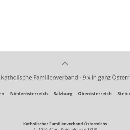
 Katholische Familienverband - 9 x in ganz Österr
en
Niederösterreich
Salzburg
Oberösterreich
Steie
Katholischer Familienverband Österreichs
A- 1010 Wien, Spiegelgasse 3/3/9