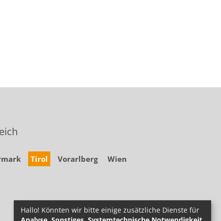
eich
rmark
Tirol
Vorarlberg
Wien
Hallo! Könnten wir bitte einige zusätzliche Dienste für
Analyse, Sonstiges, Systemtechnische Notwendigkeit