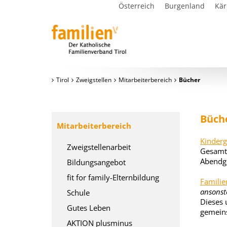
Österreich
Burgenland
Kär
Tirol
Zweigstellen
Mitarbeiterbereich
Bücher
Büch
Mitarbeiterbereich
Kinderg
Zweigstellenarbeit
Gesamta
Abendge
Bildungsangebot
fit for family-Elternbildung
Famili
ansonst
Schule
Dieses 
Gutes Leben
gemeins
AKTION plusminus