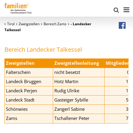
Tirol
Zweigstellen
Bereich Zams
- Landecker
Talkessel
Bereich Landecker Talkessel
Zweigstellen
Zweigstellenleitung
Mitglieder
Falterschein
nicht besetzt
0
Landeck Bruggen
Hotz Martin
14
Landeck Perjen
Rudig Ulrike
13
Landeck Stadt
Gasteiger Sybille
52
Schönwies
Zangerl Sabine
34
Zams
Tschallener Peter
75