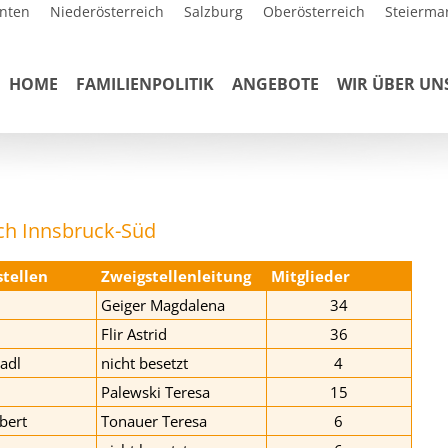
nten
Niederösterreich
Salzburg
Oberösterreich
Steierma
HOME
FAMILIENPOLITIK
ANGEBOTE
WIR ÜBER UN
ch Innsbruck-Süd
tellen
Zweigstellenleitung
Mitglieder
Geiger Magdalena
34
l
Flir Astrid
36
adl
nicht besetzt
4
Palewski Teresa
15
bert
Tonauer Teresa
6