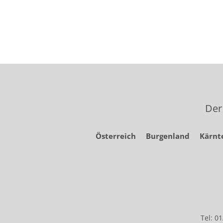
Der
Österreich
Burgenland
Kärnt
Tel: 0