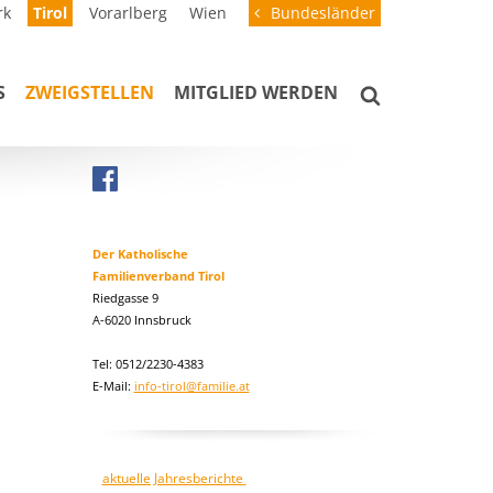
rk
Tirol
Vorarlberg
Wien
Bundesländer
S
ZWEIGSTELLEN
MITGLIED WERDEN
Der Katholische
Familienverband Tirol
Riedgasse 9
A-6020 Innsbruck
Tel: 0512/2230-4383
E-Mail:
info-tirol@familie.at
aktuelle Jahresberichte