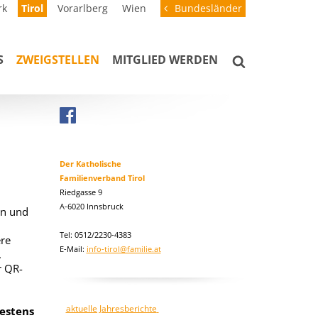
rk
Tirol
Vorarlberg
Wien
Bundesländer
S
ZWEIGSTELLEN
MITGLIED WERDEN
Der Katholische
Familienverband Tirol
Riedgasse 9
A-6020 Innsbruck
en und
Tel: 0512/2230-4383
ere
E-Mail:
info-tirol@familie.at
.
r QR-
aktuelle Jahresberichte
testens