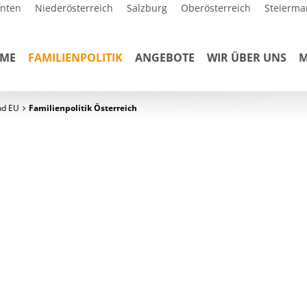
rnten
Niederösterreich
Salzburg
Oberösterreich
Steierma
ME
FAMILIENPOLITIK
ANGEBOTE
WIR ÜBER UNS
M
und EU
Familienpolitik Österreich