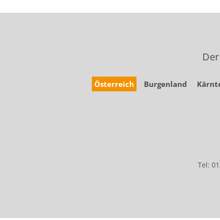
Der
Österreich
Burgenland
Kärnt
Tel: 0