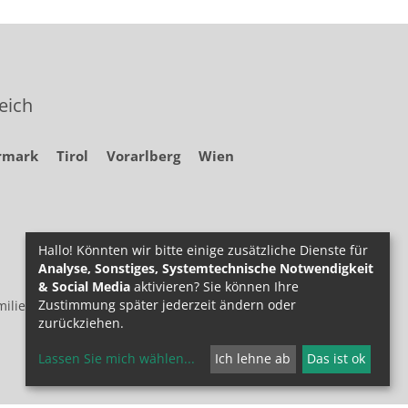
eich
rmark
Tirol
Vorarlberg
Wien
Hallo! Könnten wir bitte einige zusätzliche Dienste für
Analyse, Sonstiges, Systemtechnische Notwendigkeit
& Social Media
aktivieren? Sie können Ihre
Zustimmung später jederzeit ändern oder
ilie.at
zurückziehen.
Lassen Sie mich wählen
...
Ich lehne ab
Das ist ok