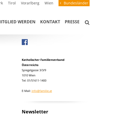
rk
Tirol
Vorarlberg
Wien
Bundesländer
ITGLIED WERDEN
KONTAKT
PRESSE
Katholischer Familienverband
Österreichs
Spiegelgasse 3/3/9
1010 Wien
Tel: 01/51611-1400
E-Mail:
info@familie.at
Newsletter