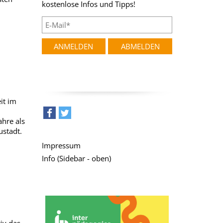
kostenlose Infos und Tipps!
it im
hre als
teilen
tweet
ustadt.
Impressum
Info (Sidebar - oben)