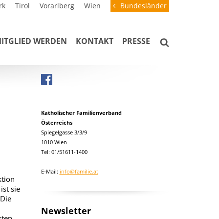
rk
Tirol
Vorarlberg
Wien
Bundesländer
ITGLIED WERDEN
KONTAKT
PRESSE
Katholischer Familienverband
Österreichs
Spiegelgasse 3/3/9
1010 Wien
Tel: 01/51611-1400
E-Mail:
info@familie.at
ktion
ist sie
 Die
Newsletter
sten