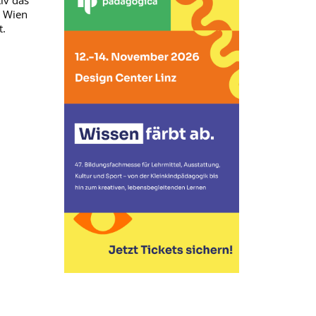
iv das
n Wien
t.