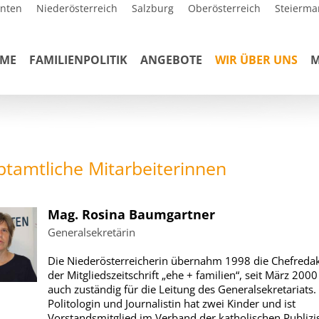
rnten
Niederösterreich
Salzburg
Oberösterreich
Steierma
ME
FAMILIENPOLITIK
ANGEBOTE
WIR ÜBER UNS
M
tamtliche Mitarbeiterinnen
Mag. Rosina Baumgartner
Generalsekretärin
Die Niederösterreicherin übernahm 1998 die Chefreda
der Mitgliedszeitschrift „ehe + familien“, seit März 2000 
auch zuständig für die Leitung des Generalsekretariats.
Politologin und Journalistin hat zwei Kinder und ist
Vorstandsmitglied im Verband der katholischen Publizi