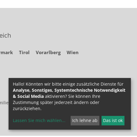
eich
rmark
Tirol
Vorarlberg
Wien
Hallo! Könnten wir bitte einige zusätzliche Dienste für
Analyse, Sonstiges, Systemtechnische Notwendigkeit
& Social Media
aktivieren? Sie können Ihre
Zustimmung später jederzeit ändern oder
ilie.at
zurückziehen.
Lassen Sie mich wählen
...
Ich lehne ab
Das ist ok