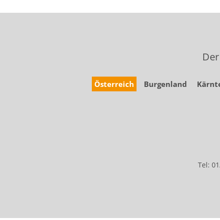
Der
Österreich
Burgenland
Kärnt
Tel: 0