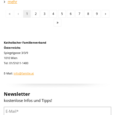
mehr
1
2
3
4
5
6
7
8
9
Katholischer Familienverband
Österreichs
Spiegelgasse 3/3/9
1010 Wien
Tel: 01/51611-1400
E-Mail:
info@familie.at
Newsletter
kostenlose Infos und Tipps!