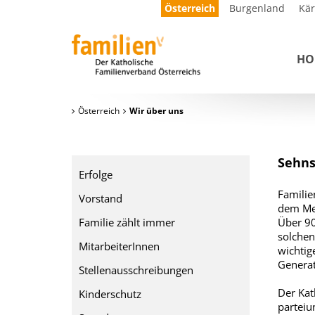
Österreich
Burgenland
Kä
HO
Österreich
Wir über uns
Sehns
Erfolge
Familie
Vorstand
dem Men
Familie zählt immer
Über 90
solchen
MitarbeiterInnen
wichtig
Generat
Stellenausschreibungen
Der Kat
Kinderschutz
parteiu