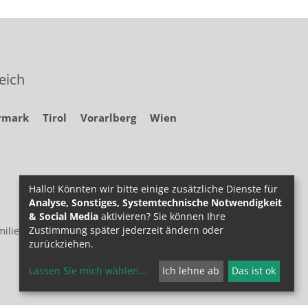
eich
rmark
Tirol
Vorarlberg
Wien
Hallo! Könnten wir bitte einige zusätzliche Dienste für
Analyse, Sonstiges, Systemtechnische Notwendigkeit
& Social Media
aktivieren? Sie können Ihre
Zustimmung später jederzeit ändern oder
ilie.at
zurückziehen.
Lassen Sie mich wählen
...
Ich lehne ab
Das ist ok