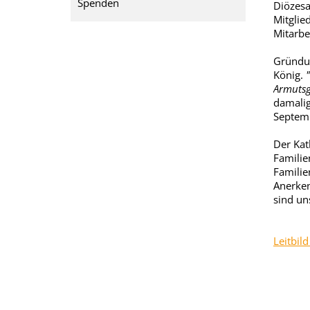
Spenden
Diözesa
Mitglie
Mitarbe
Gründun
König.
Armutsgr
damalig
Septem
Der Kat
Familie
Familie
Anerken
sind un
Leitbil