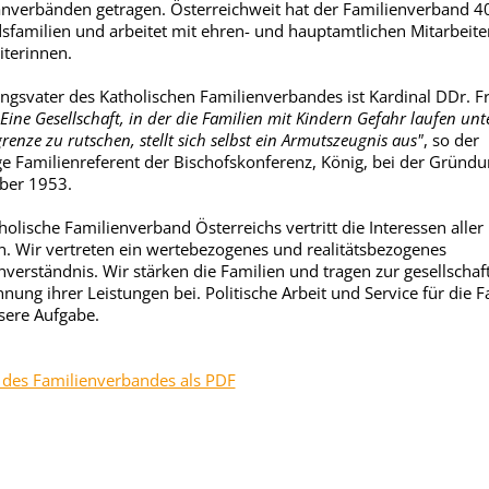
nverbänden getragen. Österreichweit hat der Familienverband 4
dsfamilien und arbeitet mit ehren- und hauptamtlichen Mitarbeit
iterinnen.
gsvater des Katholischen Familienverbandes ist Kardinal DDr. F
"Eine Gesellschaft, in der die Familien mit Kindern Gefahr laufen unt
enze zu rutschen, stellt sich selbst ein Armutszeugnis aus"
, so der
e Familienreferent der Bischofskonferenz, König, bei der Gründ
ber 1953.
holische Familienverband Österreichs vertritt die Interessen aller
n. Wir vertreten ein wertebezogenes und realitätsbezogenes
nverständnis. Wir stärken die Familien und tragen zur gesellschaf
nung ihrer Leistungen bei. Politische Arbeit und Service für die F
sere Aufgabe.
d des Familienverbandes als PDF