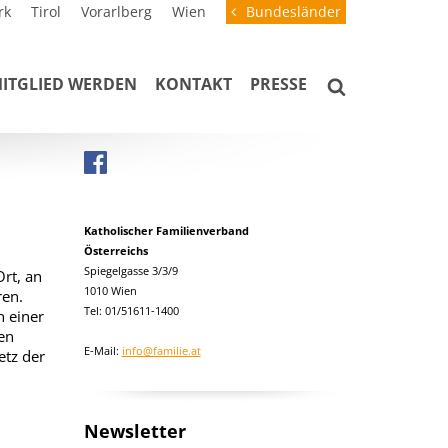
rk
Tirol
Vorarlberg
Wien
Bundesländer
ITGLIED WERDEN
KONTAKT
PRESSE
Katholischer Familienverband
Österreichs
Spiegelgasse 3/3/9
rt, an
1010 Wien
ren.
Tel: 01/51611-1400
 einer
en
E-Mail:
info@familie.at
etz der
Newsletter