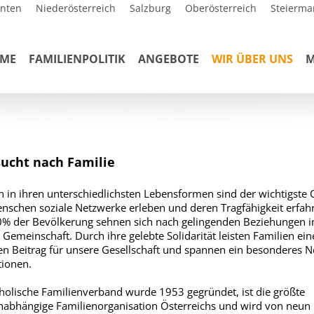
rnten
Niederösterreich
Salzburg
Oberösterreich
Steierma
ME
FAMILIENPOLITIK
ANGEBOTE
WIR ÜBER UNS
M
ucht nach Familie
n in ihren unterschiedlichsten Lebensformen sind der wichtigste O
schen soziale Netzwerke erleben und deren Tragfähigkeit erfah
% der Bevölkerung sehnen sich nach gelingenden Beziehungen in
 Gemeinschaft. Durch ihre gelebte Solidarität leisten Familien ein
en Beitrag für unsere Gesellschaft und spannen ein besonderes N
ionen.
holische Familienverband wurde 1953 gegründet, ist die größte
nabhängige Familienorganisation Österreichs und wird von neun