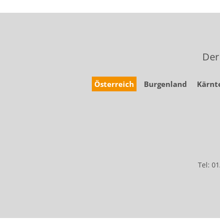
Der
Österreich
Burgenland
Kärnt
Tel: 0