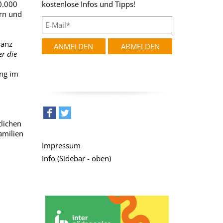
0.000
kostenlose Infos und Tipps!
ern und
ranz
er die
ung im
tlichen
teilen
tweet
amilien
Impressum
Info (Sidebar - oben)