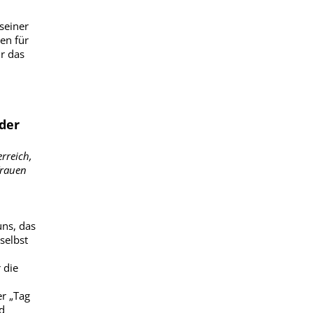
seiner
en für
ür das
der
rreich,
Frauen
uns, das
selbst
 die
r „Tag
d