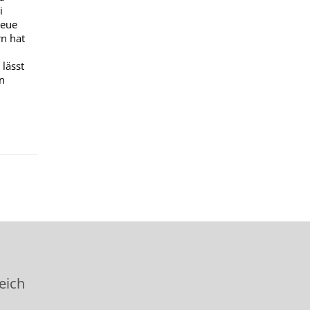
i
neue
rn hat
lässt
n
eich