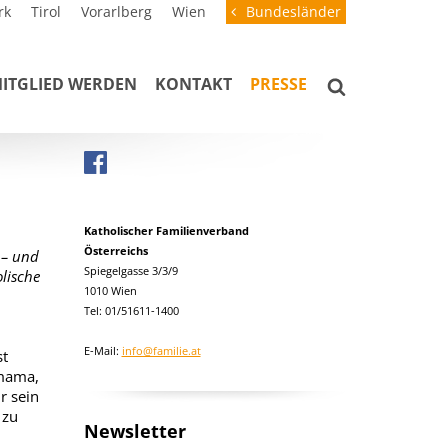
rk
Tirol
Vorarlberg
Wien
Bundesländer
ITGLIED WERDEN
KONTAKT
PRESSE
Katholischer Familienverband
Österreichs
 – und
Spiegelgasse 3/3/9
lische
1010 Wien
Tel: 01/51611-1400
E-Mail:
info@familie.at
st
Omama,
r sein
 zu
Newsletter