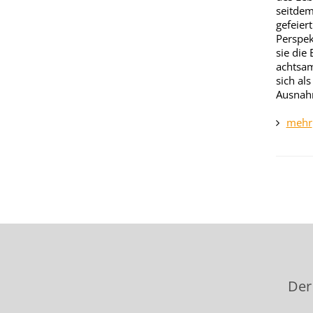
seitdem
gefeier
Perspek
sie die
achtsam
sich al
Ausnahm
mehr
Der