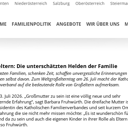
rnten
Niederösterreich
Salzburg
Oberösterreich
Steierma
ME
FAMILIENPOLITIK
ANGEBOTE
WIR ÜBER UNS
M
ltern: Die unterschätzten Helden der Familie
asten Familien, schenken Zeit, schaffen unvergessliche Erinnerungen
ren selbst davon. Zum Weltgroßelterntag am 26. Juli macht der Katho
nverband auf die bedeutende Rolle von Großeltern aufmerksam.
3. Juli 2026. „Großmutter zu sein ist eine völlig neue und sehr
ernde Erfahrung“, sagt Barbara Fruhwürth. Die dreifache Mutter i
sidentin des Katholischen Familienverbandes und seit kurzem 
fahrung die sie nicht mehr missen möchte: „Es ist wunderschön fü
nd da zu sein und auch die eigenen Kinder in ihrer Rolle als Eltern
 so Fruhwürth.