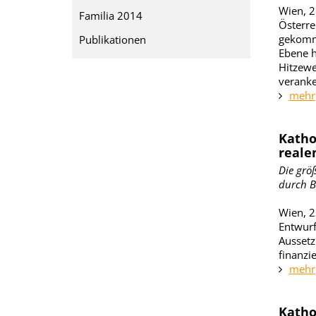
Wien, 2
Familia 2014
Österre
gekomme
Publikationen
Ebene h
Hitzewe
veranke
mehr
Katho
reale
Die grö
durch B
Wien, 2
Entwurf
Aussetz
finanzie
mehr
Katho