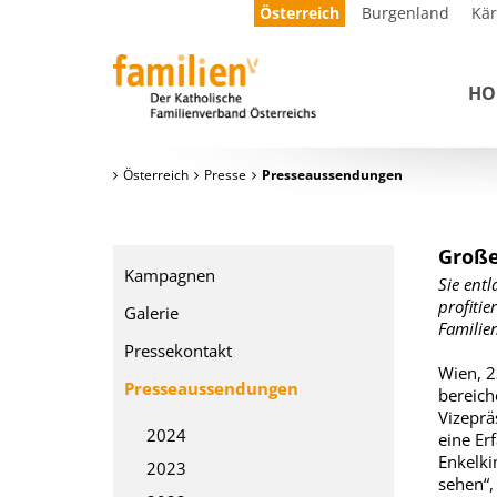
Österreich
Burgenland
Kä
HO
Österreich
Presse
Presseaussendungen
Große
Kampagnen
Sie entl
profitie
Galerie
Familie
Pressekontakt
Wien, 2
Presseaussendungen
bereich
Vizeprä
2024
eine Er
Enkelki
2023
sehen“,