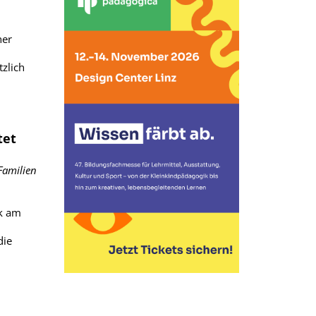
her
tzlich
tet
Familien
ik am
die