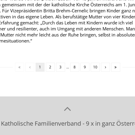
 gemeinsam mit der der katholische Kirche Österreichs am 1. Jun
t. Für Vizepräsidentin Britta Brehm-Cernelic bringen Kinder ganz 
tiven in das eigene Leben. Als berufstätige Mutter von vier Kinde
 Erfahrung gemacht: „Durch das Leben mit Kindern wurde ich viel
er und resilienter, auch im Umgang mit anderen Menschen. Man 
s Mutter nicht mehr leicht aus der Ruhe bringen, selbst in absolute
esituationen.“
1
2
3
...
8
9
10
 Katholische Familienverband - 9 x in ganz Österr