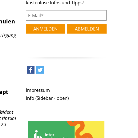
kostenlose Infos und Tipps!
chulen
erlegung
teilen
tweet
Impressum
ept
Info (Sidebar - oben)
sident
emeinsam
 zu