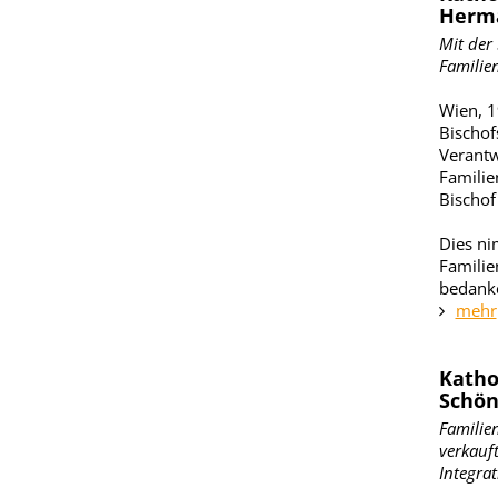
Herma
Mit der
Familie
Wien, 1
Bischof
Verantw
Familie
Bischof
Dies ni
Familie
bedank
mehr
Katho
Schön
Familien
verkauf
Integra