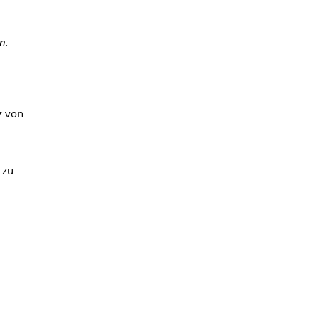
n.
z von
 zu