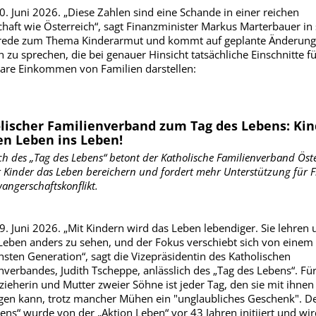
0. Juni 2026. „Diese Zahlen sind eine Schande in einer reichen
chaft wie Österreich“, sagt Finanzminister Markus Marterbauer in 
rede zum Thema Kinderarmut und kommt auf geplante Änderung
n zu sprechen, die bei genauer Hinsicht tatsächliche Einschnitte f
are Einkommen von Familien darstellen:
lischer Familienverband zum Tag des Lebens: Kin
en Leben ins Leben!
ch des „Tag des Lebens“ betont der Katholische Familienverband Öste
r Kinder das Leben bereichern und fordert mehr Unterstützung für 
angerschaftskonflikt.
9. Juni 2026. „Mit Kindern wird das Leben lebendiger. Sie lehren 
Leben anders zu sehen, und der Fokus verschiebt sich von einem 
hsten Generation“, sagt die Vizepräsidentin des Katholischen
nverbandes, Judith Tscheppe, anlässlich des „Tag des Lebens“. Für
rzieherin und Mutter zweier Söhne ist jeder Tag, den sie mit ihnen
gen kann, trotz mancher Mühen ein "unglaubliches Geschenk". De
ens“ wurde von der „Aktion Leben“ vor 43 Jahren initiiert und wir