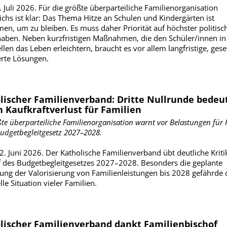
. Juli 2026. Für die größte überparteiliche Familienorganisation
ichs ist klar: Das Thema Hitze an Schulen und Kindergärten ist
n, um zu bleiben. Es muss daher Priorität auf höchster politisc
aben. Neben kurzfristigen Maßnahmen, die den Schüler/innen in
llen das Leben erleichtern, braucht es vor allem langfristige, gese
rte Lösungen.
lischer Familienverband: Dritte Nullrunde bedeu
n Kaufkraftverlust für Familien
ßte überparteiliche Familienorganisation warnt vor Belastungen für 
udgetbegleitgesetz 2027–2028.
2. Juni 2026. Der Katholische Familienverband übt deutliche Krit
 des Budgetbegleitgesetzes 2027–2028. Besonders die geplante
ung der Valorisierung von Familienleistungen bis 2028 gefährde 
lle Situation vieler Familien.
lischer Familienverband dankt Familienbischof