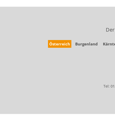
Der
Österreich
Burgenland
Kärnt
Tel: 0