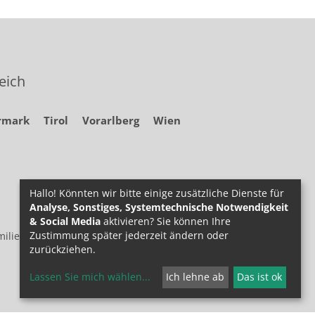
eich
rmark
Tirol
Vorarlberg
Wien
Hallo! Könnten wir bitte einige zusätzliche Dienste für
Analyse, Sonstiges, Systemtechnische Notwendigkeit
& Social Media
aktivieren? Sie können Ihre
Zustimmung später jederzeit ändern oder
ilie.at
zurückziehen.
Lassen Sie mich wählen
...
Ich lehne ab
Das ist ok