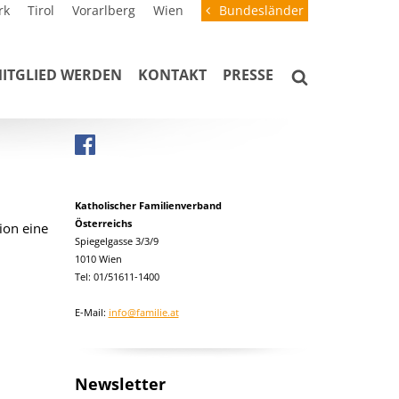
rk
Tirol
Vorarlberg
Wien
Bundesländer
ITGLIED WERDEN
KONTAKT
PRESSE
Katholischer Familienverband
Österreichs
ion eine
Spiegelgasse 3/3/9
1010 Wien
Tel: 01/51611-1400
E-Mail:
info@familie.at
Newsletter