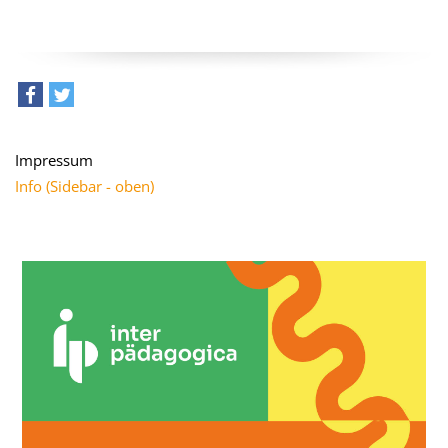
teilen
tweet
Impressum
Info (Sidebar - oben)