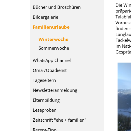
Die Win
Bücher und Broschüren
präpari
Talabfa
Bildergalerie
Vorauss
Familienurlaube
finden 
Langlau
Winterwoche
Fackelw
im Nati
Sommerwoche
Gespräc
WhatsApp Channel
Oma-/Opadienst
Tageseltern
Newsletteranmeldung
Elternbildung
Leseproben
Zeitschrift "ehe + familien"
Rezept-Tipp