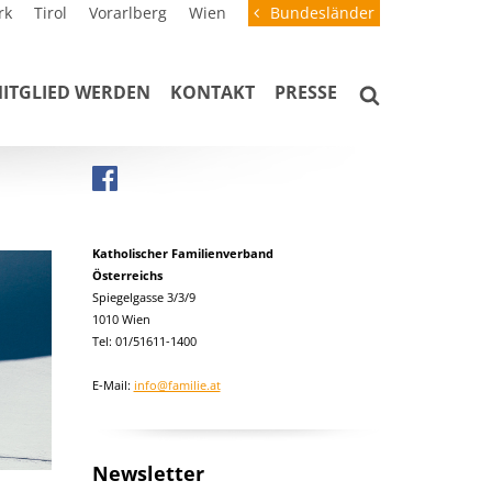
rk
Tirol
Vorarlberg
Wien
Bundesländer
ITGLIED WERDEN
KONTAKT
PRESSE
Katholischer Familienverband
Österreichs
Spiegelgasse 3/3/9
1010 Wien
Tel: 01/51611-1400
E-Mail:
info@familie.at
Newsletter