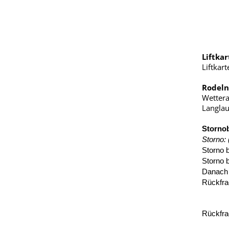
Liftka
Liftkar
Rodeln
Wettera
Langlau
Storno
Storno: 
Storno b
Storno 
Danach 
Rückfra
Rückfra