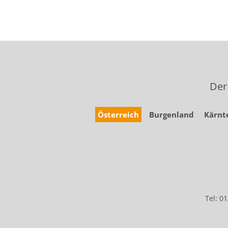
Der
Österreich
Burgenland
Kärnt
Tel: 0