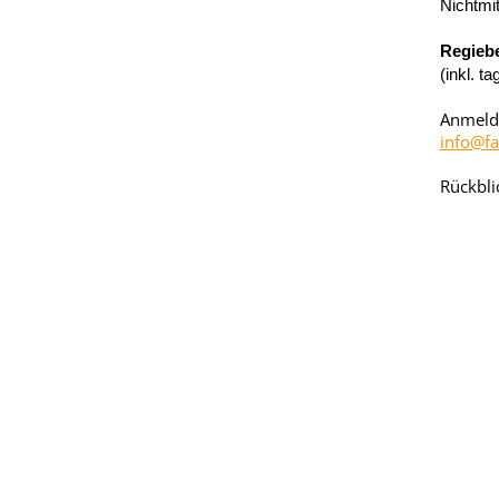
Nichtmi
Regiebe
(inkl. t
Anmeldu
info@fa
Rückbli