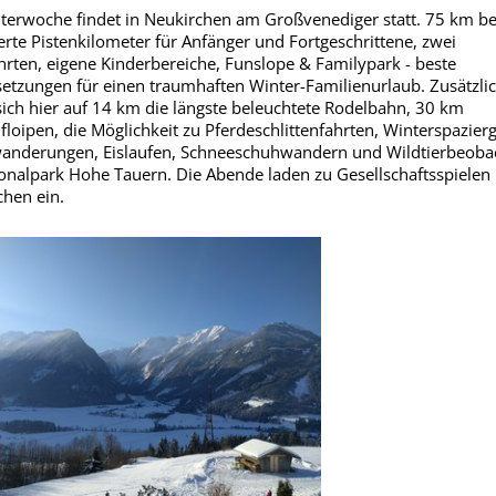
terwoche findet in Neukirchen am Großvenediger statt. 75 km b
erte Pistenkilometer für Anfänger und Fortgeschrittene, zwei
hrten, eigene Kinderbereiche, Funslope & Familypark - beste
etzungen für einen traumhaften Winter-Familienurlaub. Zusätzli
sich hier auf 14 km die längste beleuchtete Rodelbahn, 30 km
floipen, die Möglichkeit zu Pferdeschlittenfahrten, Winterspazier
anderungen, Eislaufen, Schneeschuhwandern und Wildtierbeoba
onalpark Hohe Tauern. Die Abende laden zu Gesellschaftsspielen
hen ein.