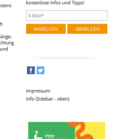
kostenlose Infos und Tipps!
estens
ch
gänge,
chtung
 und
teilen
tweet
Impressum
Info (Sidebar - oben)