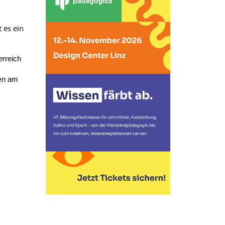
 es ein
erreich
hen am