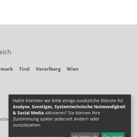
eich
rmark
Tirol
Vorarlberg
Wien
Hallo! Könnten wir bitte einige zusätzliche Dienste für
Analyse, Sonstiges, Systemtechnische Notwendigkeit
& Social Media
aktivieren? Sie können Ihre
Zustimmung später jederzeit ändern oder
ilie.at
zurückziehen.
Lassen Sie mich wählen
...
Ich lehne ab
Das ist ok